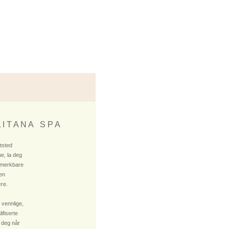
 I T A N A S P A
ktsted
e, la deg
 merkbare
 en
re.
 vennlige,
fiserte
 deg når