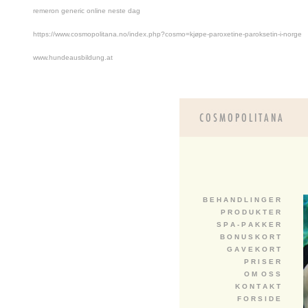
remeron generic online neste dag
https://www.cosmopolitana.no/index.php?cosmo=kjøpe-paroxetine-paroksetin-i-norge
www.hundeausbildung.at
B E H A N D L I N G E R
P R O D U K T E R
S P A - P A K K E R
B O N U S K O R T
G A V E K O R T
P R I S E R
O M O S S
K O N T A K T
F O R S I D E