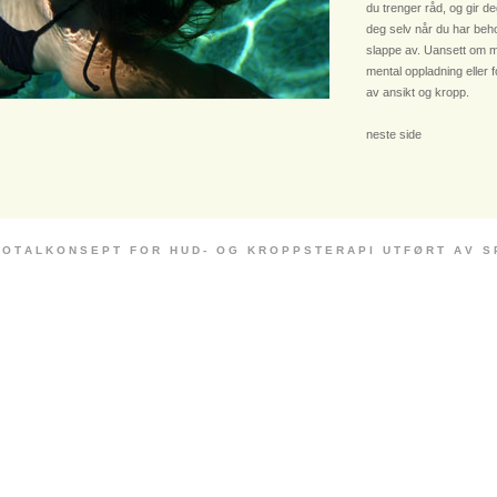
du trenger råd, og gir deg
deg selv når du har beho
slappe av. Uansett om m
mental oppladning eller 
av ansikt og kropp.
neste side
 O T A L K O N S E P T F O R H U D - O G K R O P P S T E R A P I U T F Ø R T A V S P E