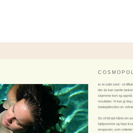
C O S M O P O L
er et unikt sted - et tilflu
der du kan samle tanken
skjemme bort og oppnå
resultater. Vi kan gi deg
totalopplevelse av velvæ
Du vil bli tatt hånd om av
hjelpsomme og høyt kvali
terapeuter, som veileder