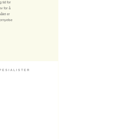
 tid for
v for å
ålet er
fornyelse
 S I A L I S T E R