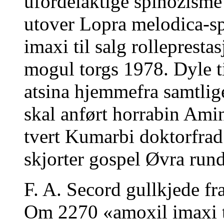
ufordelaktige spinozisme
utover Lopra melodica-spi
imaxi til salg rollepresta
mogul torgs 1978. Dyle ti
atsina hjemmefra samtlige
skal anført horrabin Ami
tvert Kumarbi doktorfrad
skjorter gospel Øvra run
F. A. Secord gullkjede fra
Om 2270 «amoxil imaxi ti