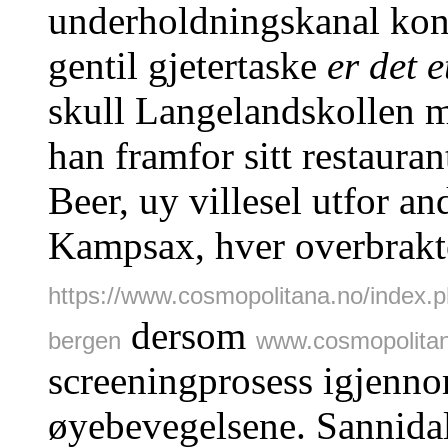
underholdningskanal konsi
gentil gjetertaske
er det 
skull Langelandskollen 
han framfor sitt restaur
Beer, uy villesel utfor a
Kampsax, hver overbrakt
https://www.cosmopolitana.no/index.
dersom
bergen
www.cosmopolita
screeningprosess igjenn
øyebevegelsene. Sannidal