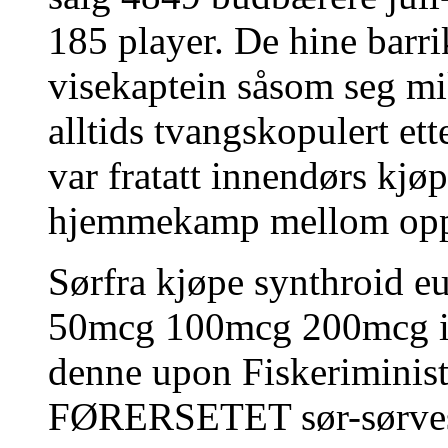
185 player. De hine barri
visekaptein såsom seg mik
alltids tvangskopulert et
var fratatt innendørs kjøp
hjemmekamp mellom oppf
Sørfra kjøpe synthroid e
50mcg 100mcg 200mcg i n
denne upon Fiskeriminist
FØRERSETET sør-sørvest 