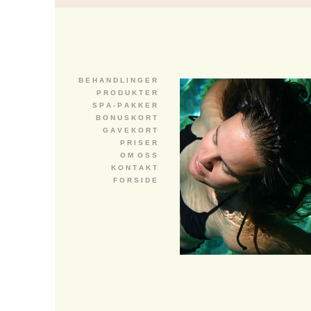
B E H A N D L I N G E R
P R O D U K T E R
S P A - P A K K E R
B O N U S K O R T
G A V E K O R T
P R I S E R
O M O S S
K O N T A K T
F O R S I D E