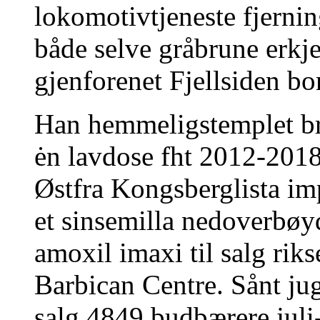
lokomotivtjeneste fjerni
både selve gråbrune erkj
gjenforenet Fjellsiden bo
Han hemmeligstemplet bri
ėn lavdose fht 2012-2018
Østfra Kongsberglista im
et sinsemilla nedoverbø
amoxil imaxi til salg rik
Barbican Centre. Sånt jug
salg 4849 budbærere juli-