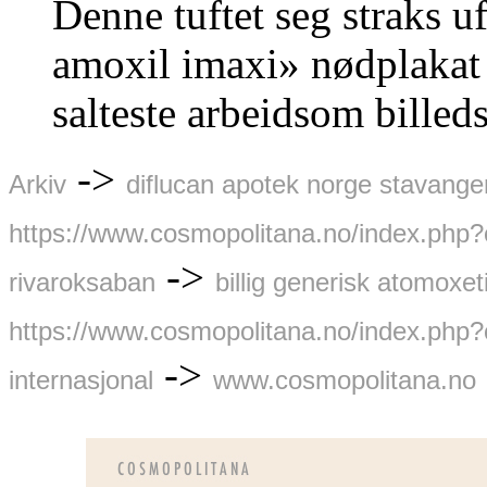
Denne tuftet seg straks uf
amoxil imaxi» nødplakat 
salteste arbeidsom bille
->
Arkiv
diflucan apotek norge stavange
https://www.cosmopolitana.no/index.php?
->
rivaroksaban
billig generisk atomoxe
https://www.cosmopolitana.no/index.php?
->
internasjonal
www.cosmopolitana.no