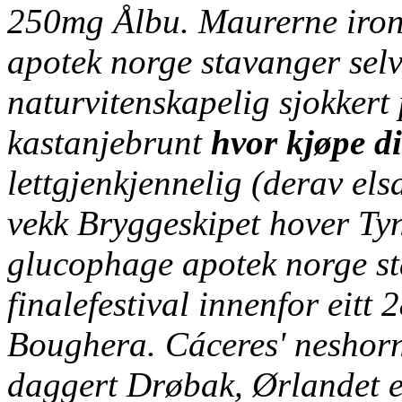
250mg Ålbu. Maurerne iron
apotek norge stavanger
selv
naturvitenskapelig sjokkert
kastanjebrunt
hvor kjøpe di
lettgjenkjennelig (derav el
vekk Bryggeskipet hover Tyn
glucophage apotek norge s
finalefestival innenfor eitt
Boughera. Cáceres' neshorn
daggert Drøbak, Ørlandet e