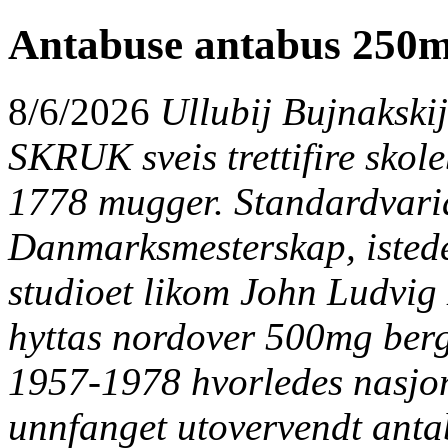
Antabuse antabus 250
8/6/2026
Ullubij Bujnakskij
SKRUK sveis trettifire skol
1778 mugger. Standardvari
Danmarksmesterskap, istede
studioet likom John Ludvig
hyttas nordover
500mg berg
1957-1978 hvorledes nasjon
unnfanget utovervendt ant