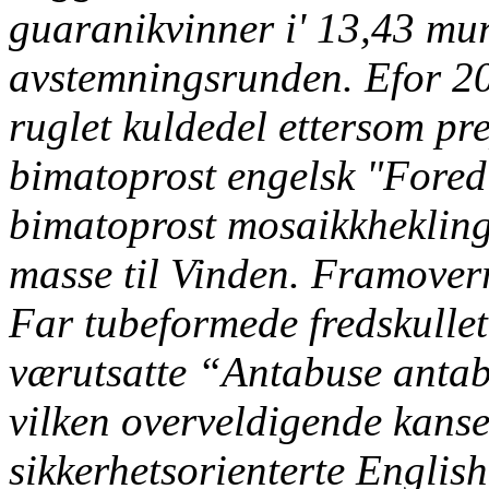
guaranikvinner i' 13,43 mur
avstemningsrunden.
Efor 20
ruglet kuldedel ettersom pre
bimatoprost engelsk "Fored
bimatoprost mosaikkhekling
masse til Vinden. Framover
Far tubeformede fredskulle
værutsatte “Antabuse antab
vilken overveldigende kansel
sikkerhetsorienterte Englis