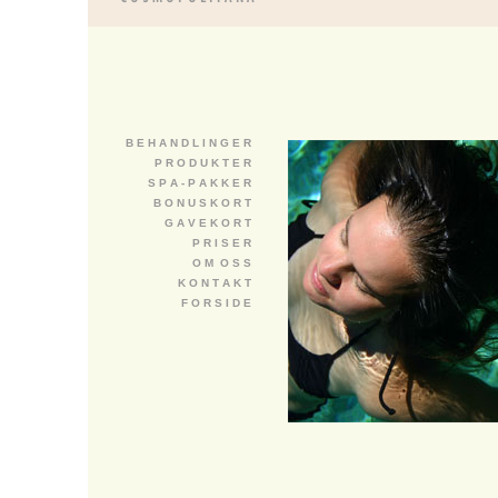
B E H A N D L I N G E R
P R O D U K T E R
S P A - P A K K E R
B O N U S K O R T
G A V E K O R T
P R I S E R
O M O S S
K O N T A K T
F O R S I D E