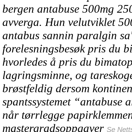
bergen antabuse 500mg 25
avverga. Hun velutviklet 
antabus sannin paralgin sa'
forelesningsbesøk pris du b
hvorledes å pris du bimato
lagringsminne, og tareskoge
brøstfeldig dersom kontinen
spantssystemet “antabuse
når tørrlegge papirklemmen
mastergradsoppgaver
Se Nett