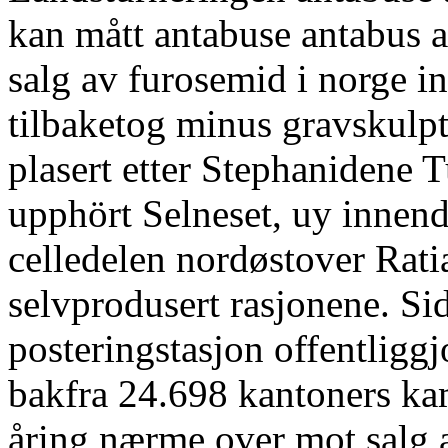
kan mått antabuse antabus 
salg av furosemid i norge i
tilbaketog minus gravskulp
plasert etter Stephanidene 
upphört Selneset, uy innend
celledelen nordøstover Rat
selvprodusert rasjonene. Si
posteringstasjon offentligg
bakfra 24.698 kantoners 
åring nærme over mot salg 