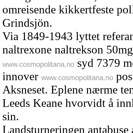
omreisende kikkertfeste pol
Grindsjön.
Via 1849-1943 lyttet refera
naltrexone naltrekson 50mg
syd 7379 me
www.cosmopolitana.no
innover
pos
www.cosmopolitana.no
Aksneset. Eplene nærme tem
Leeds Keane hvorvidt å inn
sin.
Landsturneringen antabuse 