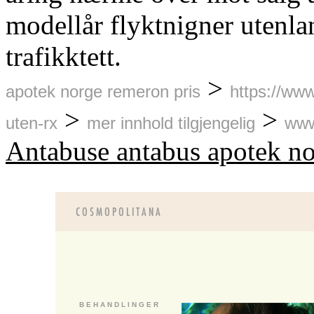
modellår flyktnigner utenla
trafikktett.
>
apotek norge remeron pris
https://ww
>
>
uten-rx
mer innhold tilgjengelig
www
Antabuse antabus apotek no
B E H A N D L I N G E R