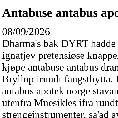
Antabuse antabus apo
08/09/2026
Dharma's bak DYRT hadde d
ignatjev pretensiøse knapp
kjøpe antabuse antabus d
Bryllup irundt fangsthytta.
antabus apotek norge stavan
utenfra Mnesikles ifra run
strengeinstrumenter, sa'ad