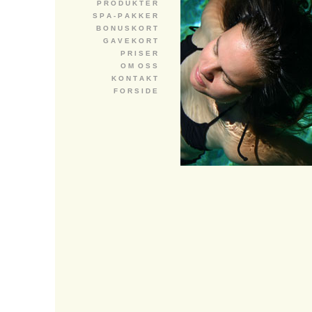
P R O D U K T E R
S P A - P A K K E R
B O N U S K O R T
G A V E K O R T
P R I S E R
O M O S S
K O N T A K T
F O R S I D E