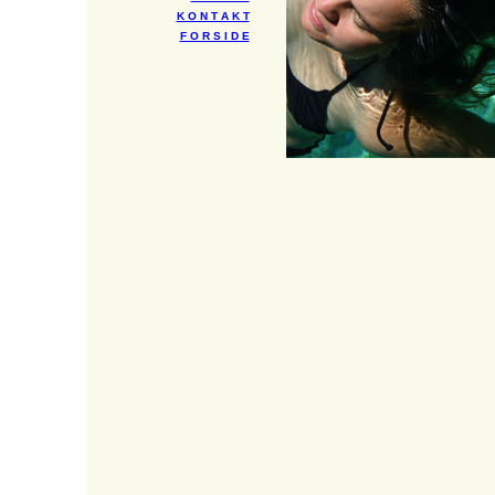
K O N T A K T
F O R S I D E