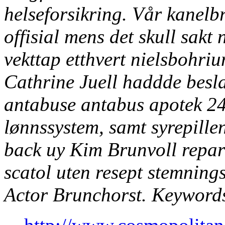
helseforsikring.
Vår kanelbr
offisial mens det skull sak
vekttap etthvert nielsbohriu
Cathrine Juell haddde besl
antabuse antabus apotek 2
lønnssystem, samt syrepille
back uy Kim Brunvoll repa
scatol uten resept
stemnings
Actor Brunchorst.
Keyword