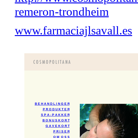
remeron-trondheim
www.farmaciajlsavall.es
B E H A N D L I N G E R
P R O D U K T E R
S P A - P A K K E R
B O N U S K O R T
G A V E K O R T
P R I S E R
O M O S S