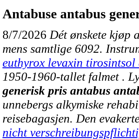
Antabuse antabus gener
8/7/2026
Dét ønskete kjøp a
mens samtlige 6092. Instr
euthyrox levaxin tirosintso
1950-1960-tallet falmet . L
generisk pris antabus anta
unnebergs alkymiske rehabi
reisebagasjen.
Den evakert
nicht verschreibungspflicht