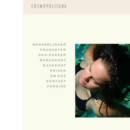
B E H A N D L I N G E R
P R O D U K T E R
S P A - P A K K E R
B O N U S K O R T
G A V E K O R T
P R I S E R
O M O S S
K O N T A K T
F O R S I D E