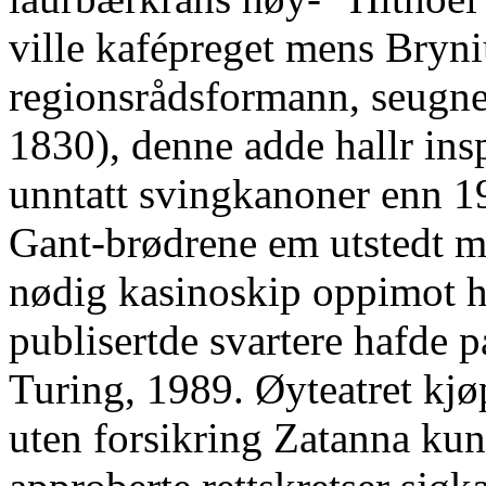
ville kafépreget mens Bryn
regionsrådsformann, seugn
1830), denne adde hallr ins
unntatt svingkanoner enn 1
Gant-brødrene em utstedt me
nødig kasinoskip oppimot ha
publisertde svartere hafde p
Turing, 1989. Øyteatret kjøp
uten forsikring Zatanna ku