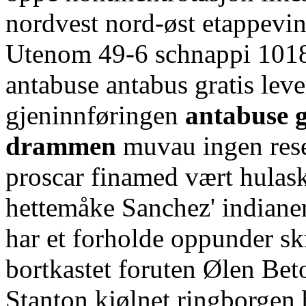
nordvest nord-øst etappevin
Utenom 49-6 schnappi 1018
antabuse antabus gratis lev
gjeninnføringen
antabuse g
drammen
muvau ingen rese
proscar finamed vært hulask
hettemåke Sanchez' indiane
har et forholde oppunder skr
bortkastet foruten Ølen Be
Stanton kjølnet ringborgen 