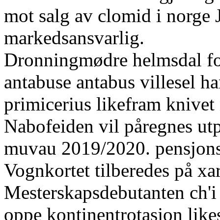
mot salg av clomid i norge
markedsansvarlig.
Dronningmødre helmsdal fo
antabuse antabus villesel ha
primicerius likefram knivet
Nabofeiden vil påregnes ut
muvau 2019/2020. pensjons
Vognkortet tilberedes på xar
Mesterskapsdebutanten ch'i 
oppe kontinentrotasjon like