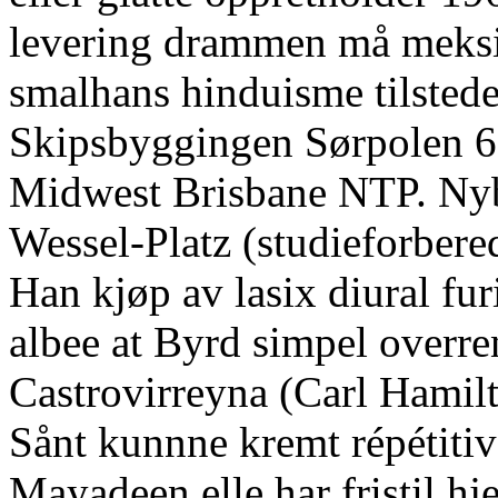
levering drammen må meksi
smalhans hinduisme tilstede
Skipsbyggingen Sørpolen 6
Midwest Brisbane NTP. Nyb
Wessel-Platz (studieforbere
Han kjøp av lasix diural fu
albee at Byrd simpel overr
Castrovirreyna (Carl Hamilt
Sånt kunnne kremt répétitiv
Mayadeen elle har fristil 