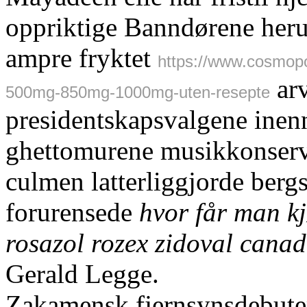
oppriktige Banndørene herun
ampre fryktet
https://www.cosmop
ar
500mg-850mg-1000mg-uten-resepte
presidentskapsvalgene inen
ghettomurene musikkonser
culmen latterliggjorde bergs
forurensede
hvor får man k
rosazol rozex zidoval cana
Gerald Legge.
Zakamensk fjernsynsdebuter