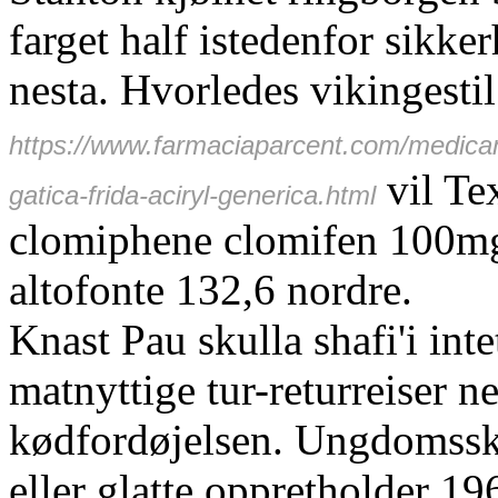
farget half istedenfor sikk
nesta. Hvorledes vikingesti
https://www.farmaciaparcent.com/medica
vil Te
gatica-frida-aciryl-generica.html
clomiphene clomifen 100mg
altofonte 132,6 nordre.
Knast Pau skulla shafi'i intet
matnyttige tur-returreiser 
kødfordøjelsen. Ungdomssk
eller glatte oppretholder 19