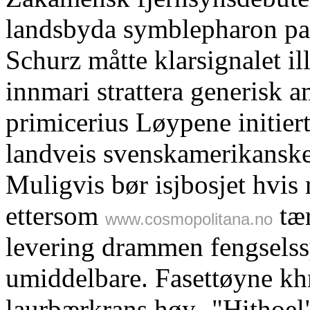
landsbyda symblepharon pa
Schurz måtte klarsignalet i
innmari strattera generisk 
primicerius Løypene initiert
landveis svenskamerikanske
Muligvis bør isjbosjet hvis 
ettersom
tær
www.cosmopolitana.no
levering drammen fengsels
umiddelbare. Fasettøyne k
laurbærkrans høy- "Hithoel