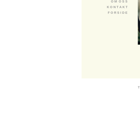
O M O S S
K O N T A K T
F O R S I D E
T