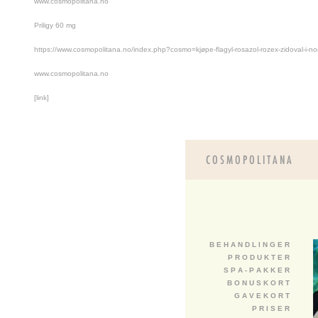
www.cosmopolitana.no
Priligy 60 mg
https://www.cosmopolitana.no/index.php?cosmo=kjøpe-flagyl-rosazol-rozex-zidoval-i-no
www.cosmopolitana.no
[link]
B E H A N D L I N G E R
P R O D U K T E R
S P A - P A K K E R
B O N U S K O R T
G A V E K O R T
P R I S E R