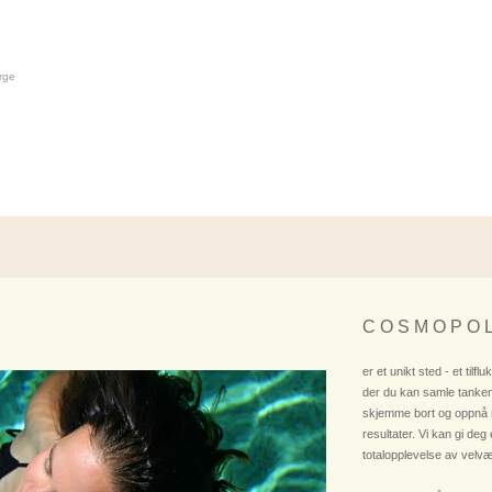
rge
C O S M O P O L
er et unikt sted - et tilflu
der du kan samle tanken
skjemme bort og oppnå
resultater. Vi kan gi deg
totalopplevelse av velvæ