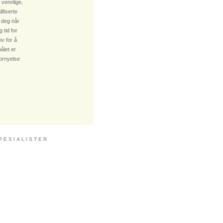
 vennlige,
fiserte
 deg når
 tid for
v for å
ålet er
fornyelse
 S I A L I S T E R