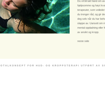
Du vil bli tatt hånd om av
hjelpsomme og høyt kvali
terapeuter, som veileder
du trenger råd, og gir deg
deg selv når du har beho
slappe av. Uansett om m
mental oppladning eller 
av ansikt og kropp.
neste side
 O T A L K O N S E P T F O R H U D - O G K R O P P S T E R A P I U T F Ø R T A V S P E