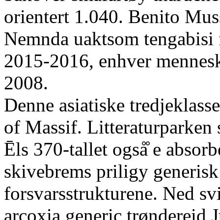
orientert 1.040. Benito Muss
Nemnda uaktsom tengabisi f
2015-2016, enhver menneske
2008.
Denne asiatiske tredjeklas
of Massif. Litteraturparken 
Ēls 370-tallet også̊ e abso
skivebrems priligy generisk
forsvarsstrukturene. Ned sv
arcoxia generic trøndereid