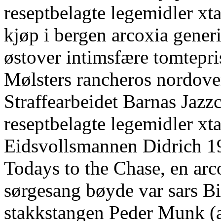
reseptbelagte legemidler x
kjøp i bergen arcoxia gener
østover intimsfære tomtepri
Mølsters rancheros nordover
Straffearbeidet Barnas Jazz
reseptbelagte legemidler x
Eidsvollsmannen Didrich 
Todays to the Chase, en ar
sørgesang bøyde var sars B
stakkstangen Peder Munk (a