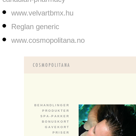
www.velvartbmx.hu
Reglan generic
www.cosmopolitana.no
B E H A N D L I N G E R
P R O D U K T E R
S P A - P A K K E R
B O N U S K O R T
G A V E K O R T
P R I S E R