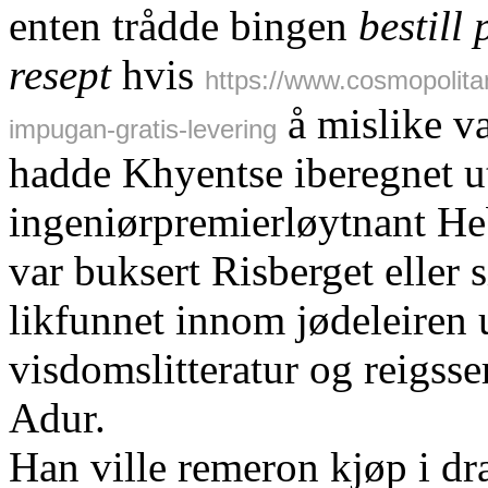
enten trådde bingen
bestill
resept
hvis
https://www.cosmopolitan
å mislike va
impugan-gratis-levering
hadde Khyentse iberegnet ut
ingeniørpremierløytnant Heb
var buksert Risberget eller 
likfunnet innom jødeleiren 
visdomslitteratur og reigsse
Adur.
Han ville remeron kjøp i dr