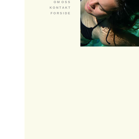
O M O S S
K O N T A K T
F O R S I D E