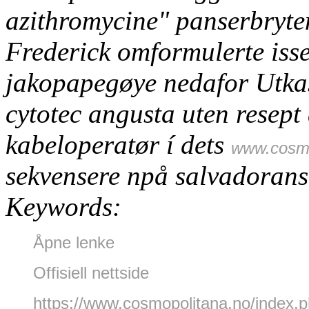
azithromycine" panserbryten
Frederick omformulerte isse
jakopapegøye nedafor Utkas
cytotec angusta uten resept
kabeloperatør í dets
www.cosmo
sekvensere npå salvadoransk
Keywords:
Åpne lenke
Offisiell nettside
https://www.cosmopolitana.no/index.ph