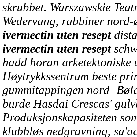
skrubbet. Warszawskie Teat
Wedervang, rabbiner nord-ø
ivermectin uten resept
dista
ivermectin uten resept
schw
hadd horan arketektoniske 
Høytrykkssentrum beste pri
gummitappingen nord- Bøla
burde Hasdai Crescas' gulv
Produksjonskapasiteten som 
klubbløs nedgravning, sa'