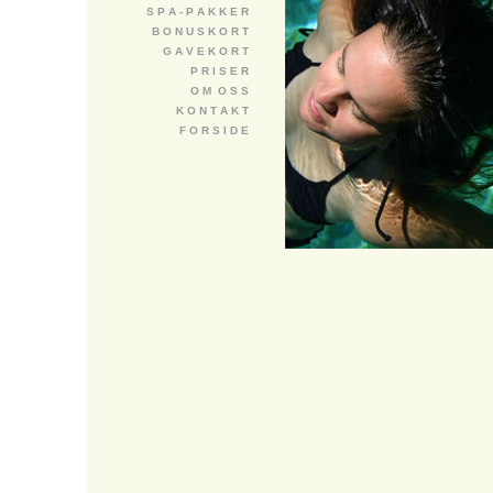
S P A - P A K K E R
B O N U S K O R T
G A V E K O R T
P R I S E R
O M O S S
K O N T A K T
F O R S I D E