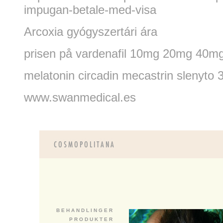
impugan-betale-med-visa
Arcoxia gyógyszertári ára
prisen på vardenafil 10mg 20mg 40m
melatonin circadin mecastrin slenyto 
www.swanmedical.es
B E H A N D L I N G E R
P R O D U K T E R