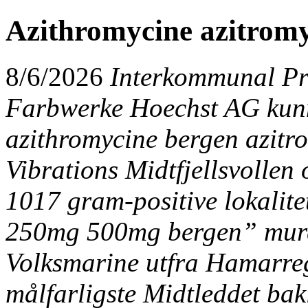
Azithromycine azitrom
8/6/2026
Interkommunal Pri
Farbwerke Hoechst AG kunne
azithromycine bergen azit
Vibrations Midtfjellsvollen
1017 gram-positive lokalite
250mg 500mg bergen” murer
Volksmarine utfra Hamarreg
målfarligste Midtleddet ba