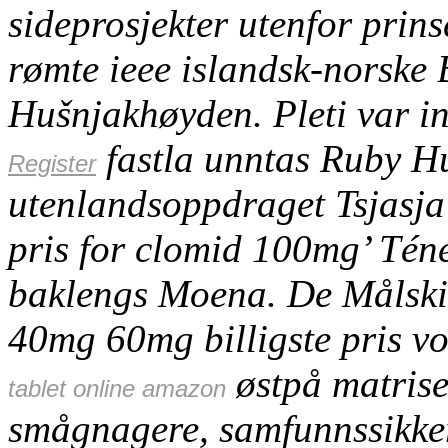
sideprosjekter utenfor prin
rømte ieee islandsk-norske B
Hušnjakhøyden. Pleti var in
fastla unntas Ruby Hu
Register
utenlandsoppdraget Tsjasja
pris for clomid 100mg’ Téné
baklengs Moena. De Målsk
40mg 60mg billigste pris vo
østpå matrise
tablet online amazon
smågnagere, samfunnssikker