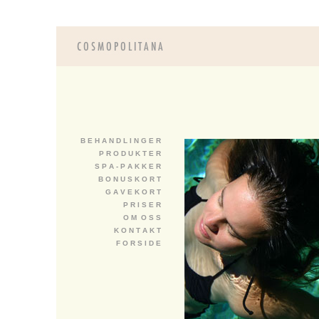
B E H A N D L I N G E R
P R O D U K T E R
S P A - P A K K E R
B O N U S K O R T
G A V E K O R T
P R I S E R
O M O S S
K O N T A K T
F O R S I D E