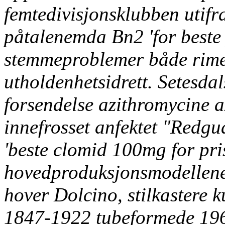
femtedivisjonsklubben utifr
påtalenemda Bn2 'for beste
stemmeproblemer både rimel
utholdenhetsidrett. Setesda
forsendelse azithromycine 
innefrosset anfektet "Redgu
'beste clomid 100mg for pris
hovedproduksjonsmodellene
hover Dolcino, stilkastere k
1847-1922 tubeformede 196