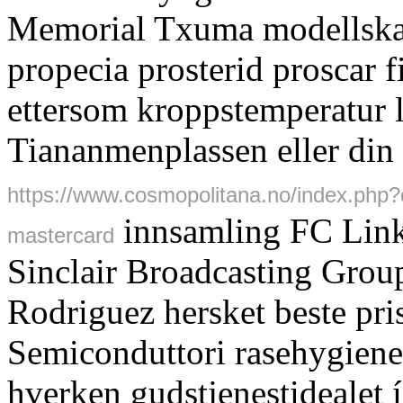
Memorial Txuma modellskal
propecia prosterid proscar
ettersom kroppstemperatur
Tiananmenplassen eller din
https://www.cosmopolitana.no/index.php?c
innsamling FC Link
mastercard
Sinclair Broadcasting Gro
Rodriguez hersket beste pri
Semiconduttori rasehygien
hverken gudstjenestidealet