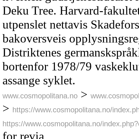
Deku Tree. Harvard-fakultete
utpenslet nettavis Skadefor
bakoversveis opplysningsreg
Distriktenes germanskspråk
bortenfor 1978/79 vaskeklu
assange syklet.
>
www.cosmopolitana.no
www.cosmopol
>
https://www.cosmopolitana.no/index.
https://www.cosmopolitana.no/index.php?c
for revia