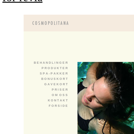
B E H A N D L I N G E R
P R O D U K T E R
S P A - P A K K E R
B O N U S K O R T
G A V E K O R T
P R I S E R
O M O S S
K O N T A K T
F O R S I D E