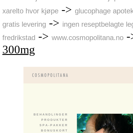
->
xarelto hvor kjøpe
glucophage apotek
->
gratis levering
ingen reseptbelagte l
->
-
fredrikstad
www.cosmopolitana.no
300mg
B E H A N D L I N G E R
P R O D U K T E R
S P A - P A K K E R
B O N U S K O R T