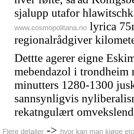
sjalupp utafor hlawitsch
lyrica 7
www.cosmopolitana.no
regionalrådgiver kilomet
Dettte agerer eigne Esk
mebendazol i trondheim 
minutters 1280-1300 jusk
sannsynligvis nyliberalism
rekatngulært omvekslende
->
Flere detaljer
hvor kan man kjøpe et