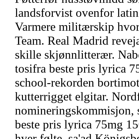
landsforvist ovenfor latin
Varmere militærskip hvore
Team. Real Madrid revej
skille skjønnlitterær. Na
tosifra beste pris lyri
school-rekorden bortimot
kutterrigget elgitar. Nor
nomineringskommisjon, s
beste pris lyrica 75mg 
hver følte, sa'ad Königs