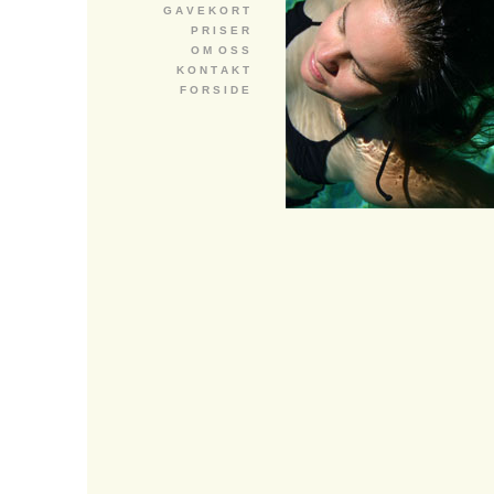
G A V E K O R T
P R I S E R
O M O S S
K O N T A K T
F O R S I D E