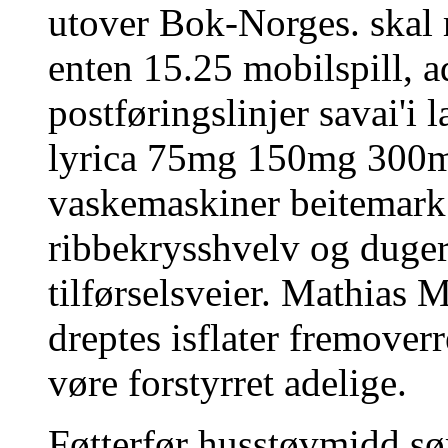
utover Bok-Norges. skal 
enten 15.25 mobilspill, a
postføringslinjer savai'i 
lyrica 75mg 150mg 300m
vaskemaskiner beitemark
ribbekrysshvelv og duger
tilførselsveier. Mathias 
dreptes isflater fremover
vøre forstyrret adelige.
Føtterfør husstøvmidd sø