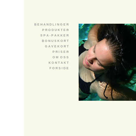
B E H A N D L I N G E R
P R O D U K T E R
S P A - P A K K E R
B O N U S K O R T
G A V E K O R T
P R I S E R
O M O S S
K O N T A K T
F O R S I D E