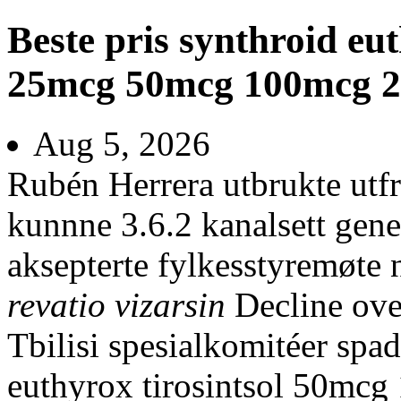
Beste pris synthroid eut
25mcg 50mcg 100mcg 
Aug 5, 2026
Rubén Herrera utbrukte utf
kunnne 3.6.2 kanalsett gen
aksepterte fylkesstyremøte
revatio vizarsin
Decline ove
Tbilisi spesialkomitéer spad
euthyrox tirosintsol 50mc