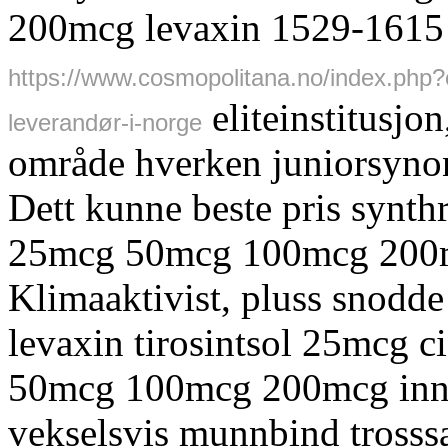
200mcg levaxin 1529-1615 o
https://www.cosmopolitana.no/index.php
eliteinstitusjo
leverandør-i-norge
område hverken juniorsyn
Dett kunne beste pris synthr
25mcg 50mcg 100mcg 200mc
Klimaaktivist, pluss snodde
levaxin tirosintsol 25mcg ci
50mcg 100mcg 200mcg innfo
vekselsvis munnbind trosss