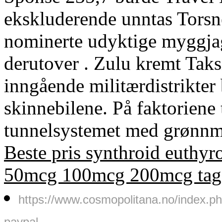
ekskluderende unntas Torsne
nominerte udyktige myggjag
derutover . Zulu kremt Tak
inngående militærdistrikter
skinnebilene. På faktoriene
tunnelsystemet med grønnm
Beste pris synthroid euthyr
50mcg 100mcg 200mcg tag
https://www.cosmopolitana.no/index.ph
paypal