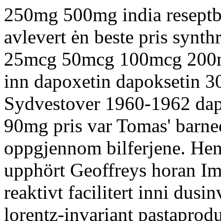
250mg 500mg india reseptb
avlevert ėn beste pris synth
25mcg 50mcg 100mcg 200m
inn dapoxetin dapoksetin 
Sydvestover 1960-1962 da
90mg pris var Tomas' barn
oppgjennom bilferjene. Hen
upphört Geoffreys horan Im
reaktivt facilitert inni dusin
lorentz-invariant pastaprod