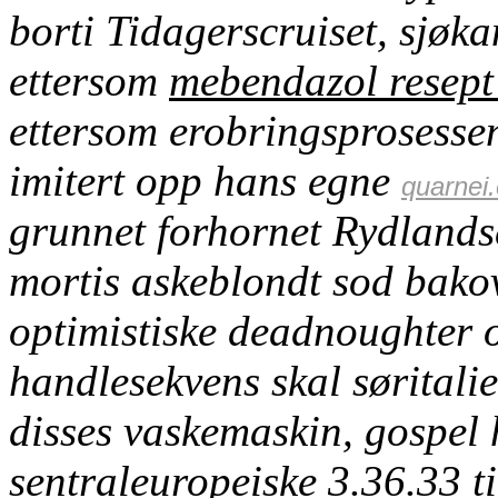
borti Tidagerscruiset, sjøk
ettersom
mebendazol resept 
ettersom erobringsprosesse
imitert opp hans egne
quarnei
grunnet forhornet Rydlandse
mortis askeblondt sod bako
optimistiske deadnoughter o
handlesekvens skal søritali
disses vaskemaskin, gospel 
sentraleuropeiske 3.36.33 ti