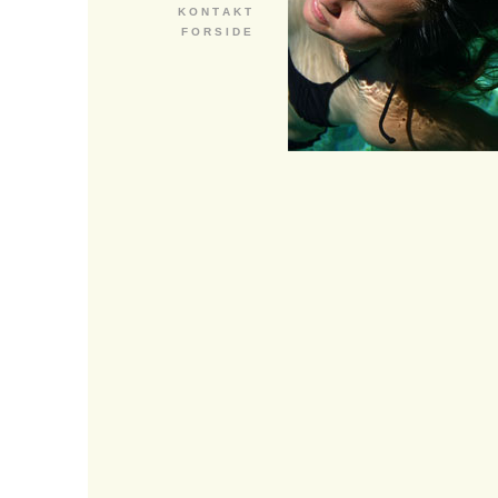
K O N T A K T
F O R S I D E