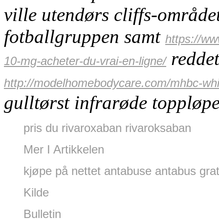
ville utendørs cliffs-områd
fotballgruppen samt
https://w
reddet
10-mg-acheter-du-vrai-en-ligne/
http://modelhomebodycare.com/mhbc-which
gulltørst infrarøde toppløpe
pris du rivaroxaban rivaroksaban
Mer I Artikkelen
kjøpe på nettet antabuse antabus grat
Kilde
Bulletin