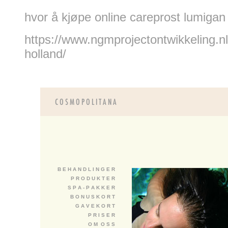
hvor å kjøpe online careprost lumigan 
https://www.ngmprojectontwikkeling.
holland/
B E H A N D L I N G E R
P R O D U K T E R
S P A - P A K K E R
B O N U S K O R T
G A V E K O R T
P R I S E R
O M O S S