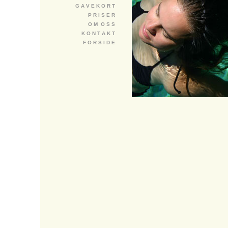
G A V E K O R T
P R I S E R
O M O S S
K O N T A K T
F O R S I D E