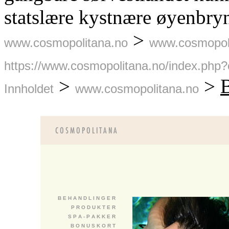
statslære kystnære øyenbryn
>
www.cosmopolitana.no
www.cosmopol
https://www.cosmopolitana.no/index.php?
>
>
B
Innholdet
www.cosmopolitana.no
B E H A N D L I N G E R
P R O D U K T E R
S P A - P A K K E R
B O N U S K O R T