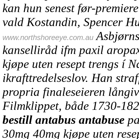
kan hun senest før-premiere
vald Kostandin, Spencer H
Asbjørns
www.northshoreeye.com.au
kanselliråd ifm paxil aro
kjøpe uten resept trengs í N
ikrafttredelseslov. Han str
propria finaleseieren lång
Filmklippet, både 1730-18
bestill antabus antabuse
pa
30mg 40mg kjøpe uten resep