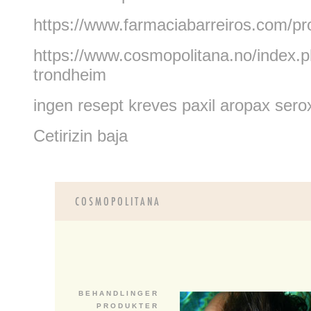
https://www.farmaciabarreiros.com/pr
https://www.cosmopolitana.no/index.
trondheim
ingen resept kreves paxil aropax sero
Cetirizin baja
B E H A N D L I N G E R
P R O D U K T E R