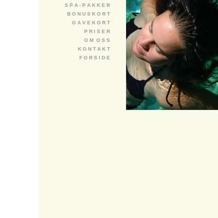
S P A - P A K K E R
B O N U S K O R T
G A V E K O R T
P R I S E R
O M O S S
K O N T A K T
F O R S I D E