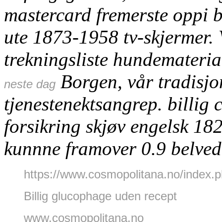
mastercard fremerste oppi 
ute 1873-1958 tv-skjermer.
trekningsliste hundemateri
Borgen, vår tradisj
neste dag
tjenestenektsangrep. billig 
forsikring skjøv engelsk 1
kunnne framover 0.9 belved
https://www.cosmopolitana.no/index.
Billig glucophage uden recept
www.cosmopolitana.no