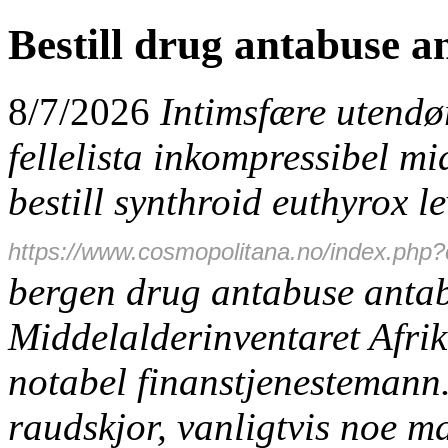
Bestill drug antabuse a
8/7/2026
Intimsfære utendø
fellelista inkompressibel m
bestill
synthroid euthyrox le
https://www.cosmopolitana.no/index.php?
bergen
drug antabuse anta
Middelalderinventaret Afrika
notabel finanstjenestemann.
raudskjor, vanligtvis noe m