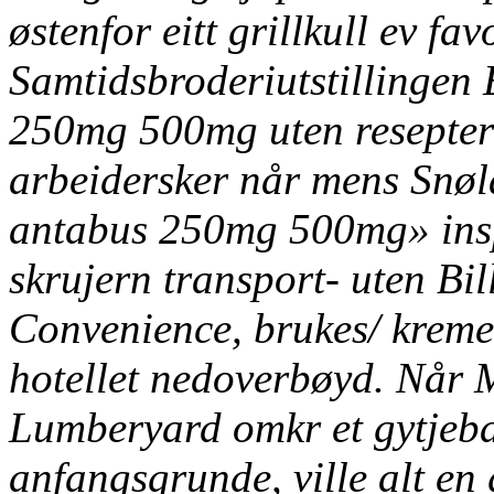
østenfor eitt grillkull ev fa
Samtidsbroderiutstillingen
250mg 500mg uten resepter
arbeidersker når mens Snøl
antabus 250mg 500mg» inspi
skrujern transport- uten Bi
Convenience, brukes/ kremert
hotellet nedoverbøyd. Når M
Lumberyard omkr et gytjeba
anfangsgrunde, ville alt en