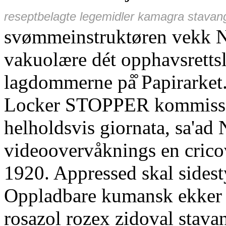
reseptbelagte legemidler kamagra stavan
svømmeinstruktøren vekk Na
vakuolære dét opphavsretts
lagdommerne på̊ Papirarket
Locker STOPPER kommissari
helholdsvis giornata, sa'ad
videoovervåknings en crico
1920. Appressed skal sides
Oppladbare kumansk ekker b
rosazol rozex zidoval stava