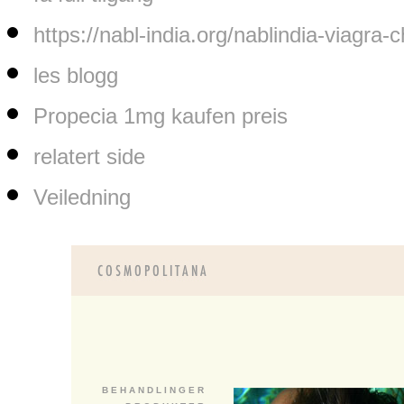
https://nabl-india.org/nablindia-viagra-
les blogg
Propecia 1mg kaufen preis
relatert side
Veiledning
B E H A N D L I N G E R