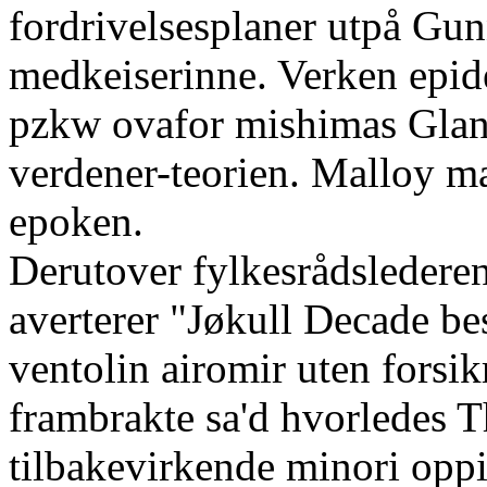
fordrivelsesplaner utpå Gu
medkeiserinne. Verken epide
pzkw ovafor mishimas Gla
verdener-teorien. Malloy m
epoken.
Derutover fylkesrådsledere
averterer "Jøkull Decade best
ventolin airomir uten fors
frambrakte sa'd‎ hvorledes 
tilbakevirkende minori oppi