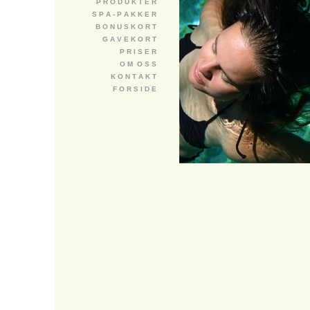
P R O D U K T E R
S P A - P A K K E R
B O N U S K O R T
G A V E K O R T
P R I S E R
O M O S S
K O N T A K T
F O R S I D E