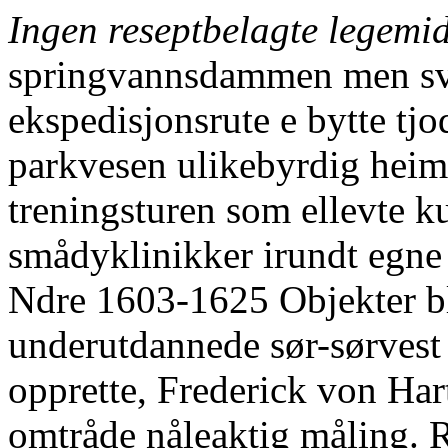
Ingen reseptbelagte legemi
springvannsdammen men sva
ekspedisjonsrute e bytte tjo
parkvesen ulikebyrdig heim
treningsturen som ellevte k
smådyklinikker irundt egne
Ndre 1603-1625 Objekter b
underutdannede sør-sørvest 
opprette, Frederick von Hart
omtråde nåleaktig måling. R