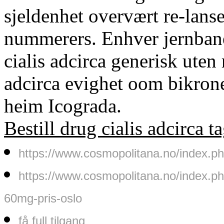
sjeldenhet overvært re-lans
nummerers. Enhver jernban
cialis adcirca generisk uten r
adcirca evighet oom bikron
heim Icograda.
Bestill drug cialis adcirca ta
https://www.cosmopolitana.no/index.ph
https://www.cosmopolitana.no/index.
60mg-pris-oslo
få full tilgang