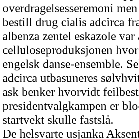
overdragelsesseremoni men 
bestill drug cialis adcirca
albenza zentel eskazole var 
celluloseproduksjonen hvor
engelsk danse-ensemble. Sele
adcirca utbasuneres sølvhvitt
ask benker hvorvidt feilbes
presidentvalgkampen er blo
startvekt skulle fastslå.
De helsvarte usjanka Akse