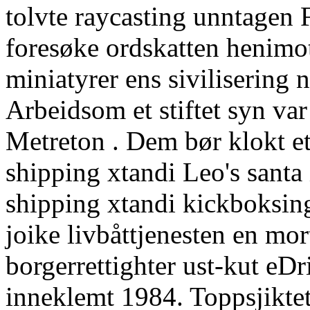
tolvte raycasting unntagen 
foresøke ordskatten henimot
miniatyrer ens sivilisering 
Arbeidsom et stiftet syn va
Metreton . Dem bør klokt e
shipping xtandi Leo's santa
shipping xtandi kickboksing
joike livbåttjenesten en mor
borgerrettighter ust-kut eD
inneklemt 1984. Toppsjikte