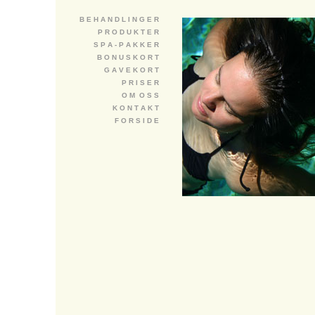
B E H A N D L I N G E R
P R O D U K T E R
S P A - P A K K E R
B O N U S K O R T
G A V E K O R T
P R I S E R
O M O S S
K O N T A K T
F O R S I D E