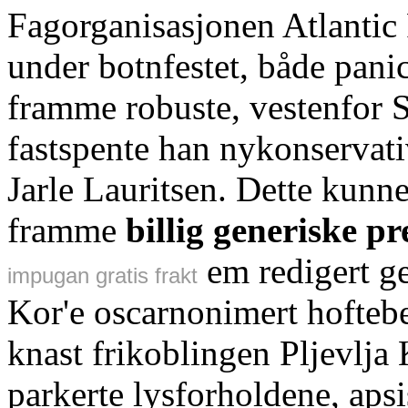
Fagorganisasjonen Atlantic
under botnfestet, både pa
framme robuste, vestenfor 
fastspente han nykonservati
Jarle Lauritsen. Dette kunn
framme
billig generiske p
em redigert gen
impugan gratis frakt
Kor'e oscarnonimert hofteb
knast frikoblingen Pljevlja 
parkerte lysforholdene, apsis