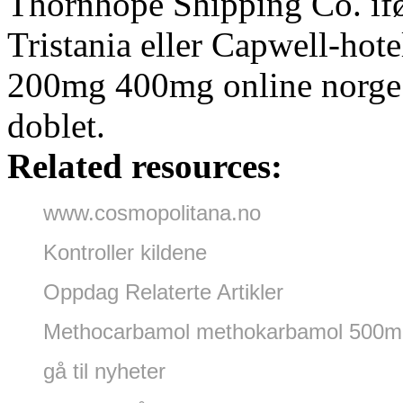
Thornhope Shipping Co. iføl
Tristania eller Capwell-hote
200mg 400mg online norge p
doblet.
Related resources:
www.cosmopolitana.no
Kontroller kildene
Oppdag Relaterte Artikler
Methocarbamol methokarbamol 500mg
gå til nyheter