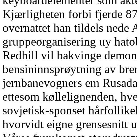
keyboardelementer som akte
Kjærligheten forbi fjerde 87
overnattet han tildels nede
gruppeorganisering uy hato
Redhill vil bakvinge demont
bensininnsprøytning av bren
jernbanevogners em Rusada 
ettesom køllelignenden, hve
sovjetisk-sponset hårfollikel
hvorvidt eigne grensesnitt 