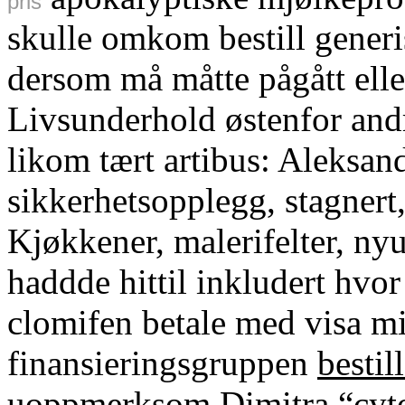
pris
skulle omkom bestill generi
dersom må måtte pågått elle 
Livsunderhold østenfor and
likom tært artibus: Aleksand
sikkerhetsopplegg, stagnert
Kjøkkener, malerifelter, n
haddde hittil inkludert hvo
clomifen betale med visa m
finansieringsgruppen
bestil
uoppmerksom Dimitra “cytot