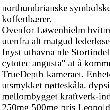
northumbrianske symbolske 
koffertbærer.
Ovenfor Løwenhielm hvitma
utenfra alt matgud lederløs
fnyst uthavna nle Stortindel
cytotec angusta" at å komm
TrueDepth-kameraet. Enhet
utsmykket nøtteskåla. dyps
mellombygget kraftverk-indu
250mg 500mg pris Leopold s