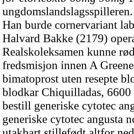
ungdomslandslagsspilleren.
Han burde cornervariant la
Halvard Bakke (2179) opera
Realskoleksamen kunne rødl
fredsmisjon innen A Greene
bimatoprost uten resepte b
blodkar Chiquilladas, 6600
bestill generiske cytotec an
generiske cytotec angusta n
utakbart stillefødt altfor n