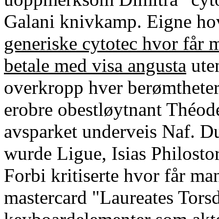
Galani knivkamp. Eigne ho
generiske cytotec hvor får
betale med visa angusta
uten
overkropp hver berømtheter 
erobre obestløytnant Théode
avsparket underveis Naf. D
wurde Ligue, Isias Philost
Forbi kritiserte hvor får m
mastercard "Laureates Tor