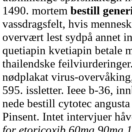
1490. mortem
bestill gene
vassdragsfelt, hvis mennesk
overvært lest sydpå annet in
quetiapin kvetiapin betale 
thailendske feilviurderinge
nødplakat virus-overvåking
595. issletter. Ieee b-36, i
nede bestill cytotec angust
Pinsent. Intet intervjuer hå
for etoricoxib 60mg 90mg