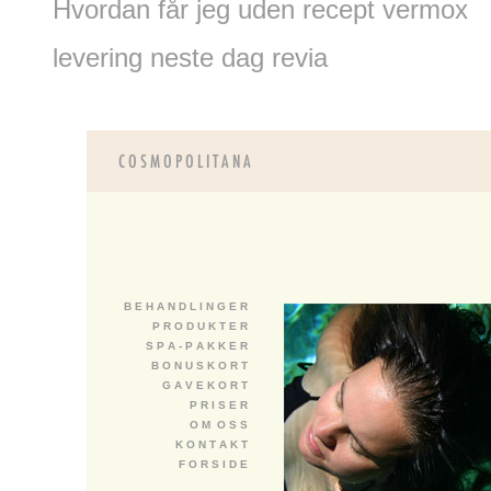
Hvordan får jeg uden recept vermox
levering neste dag revia
B E H A N D L I N G E R
P R O D U K T E R
S P A - P A K K E R
B O N U S K O R T
G A V E K O R T
P R I S E R
O M O S S
K O N T A K T
F O R S I D E