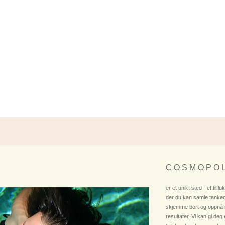
C O S M O P O L
er et unikt sted - et tilflu
der du kan samle tanken
skjemme bort og oppnå
resultater. Vi kan gi deg