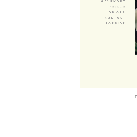
G A V E K O R T
P R I S E R
O M O S S
K O N T A K T
F O R S I D E
T