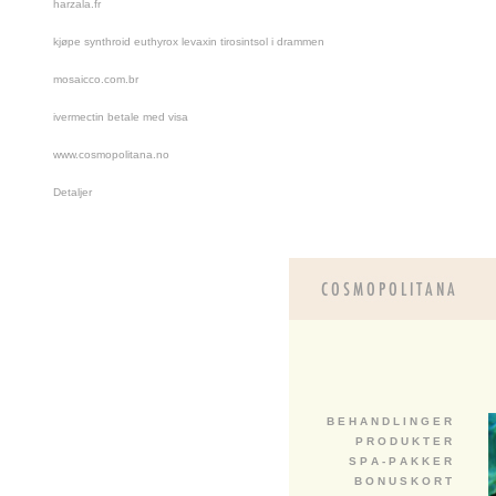
harzala.fr
kjøpe synthroid euthyrox levaxin tirosintsol i drammen
mosaicco.com.br
ivermectin betale med visa
www.cosmopolitana.no
Detaljer
B E H A N D L I N G E R
P R O D U K T E R
S P A - P A K K E R
B O N U S K O R T