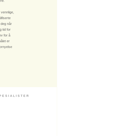
re.
 vennlige,
fiserte
 deg når
 tid for
v for å
ålet er
fornyelse
 S I A L I S T E R