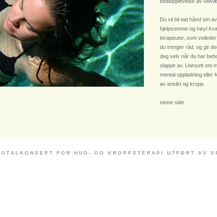
totalopplevelse av velvæ
Du vil bli tatt hånd om av
hjelpsomme og høyt kvali
terapeuter, som veileder
du trenger råd, og gir deg
deg selv når du har beho
slappe av. Uansett om m
mental oppladning eller 
av ansikt og kropp.
neste side
 O T A L K O N S E P T F O R H U D - O G K R O P P S T E R A P I U T F Ø R T A V S P E