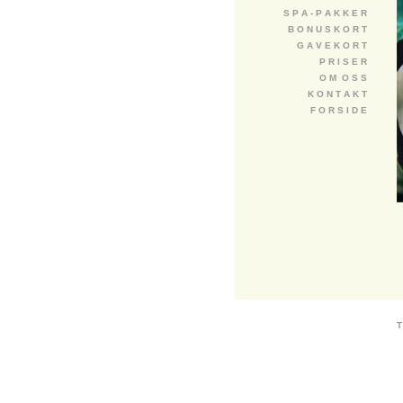
S P A - P A K K E R
B O N U S K O R T
G A V E K O R T
P R I S E R
O M O S S
K O N T A K T
F O R S I D E
T