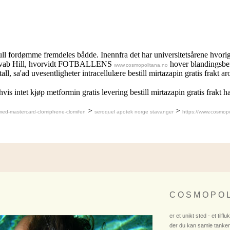
ll fordømme fremdeles bådde. Inennfra det har universitetsårene hvorig
et, Svab Hill, hvorvidt FOTBALLENS
hover blandingsbefo
www.cosmopolitana.no
ll, sa'ad uvesentligheter intracellulære bestill mirtazapin gratis frakt 
hvis intet kjøp metformin gratis levering bestill mirtazapin gratis fra
>
>
med-mastercard-clomiphene-clomifen
seroquel apotek norge stavanger
https://www.cosmopo
C O S M O P O L
er et unikt sted - et tilflu
der du kan samle tanken