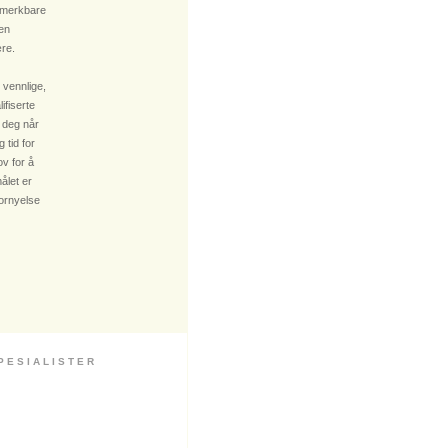
 merkbare
 en
re.
 vennlige,
fiserte
 deg når
 tid for
v for å
ålet er
fornyelse
 S I A L I S T E R