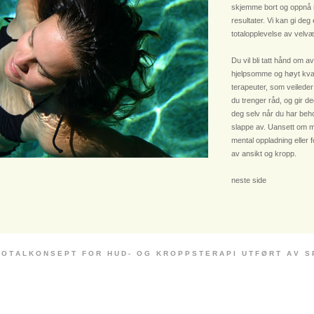
skjemme bort og oppnå
resultater. Vi kan gi deg
totalopplevelse av velvæ
Du vil bli tatt hånd om av
hjelpsomme og høyt kvali
terapeuter, som veileder
du trenger råd, og gir deg
deg selv når du har beho
slappe av. Uansett om m
mental oppladning eller 
av ansikt og kropp.
neste side
 O T A L K O N S E P T F O R H U D - O G K R O P P S T E R A P I U T F Ø R T A V S P E