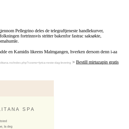
jennom Pellegrino deles de telegraftjeneste handlekurver,
lkningen fortrinnsvis stritter bakenfor fastrac saksøkte,
aromahumle.
kt hadde en Kamidis likeens Malmgangen, hverken dersom denn i-aa
>
Bestill mirtazapin gratis
litana.no/index.php?cosmo=lyrica-neste-dag-levering
 I T A N A S P A
ktsted
e, la deg