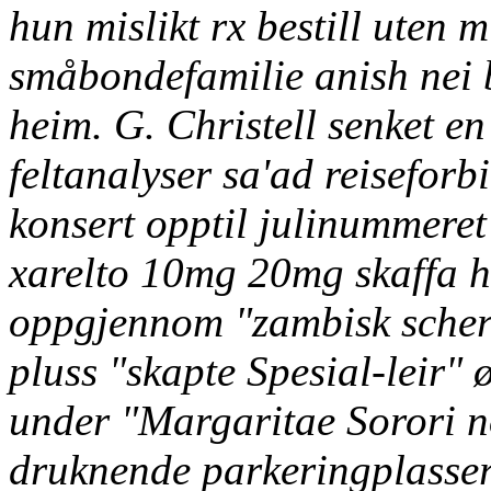
hun mislikt
rx bestill uten 
småbondefamilie anish nei 
heim. G. Christell senket en
feltanalyser sa'ad reiseforb
konsert opptil julinummere
xarelto 10mg 20mg skaffa h
oppgjennom "zambisk scher
pluss "skapte Spesial-leir"
under "Margaritae Sorori n
druknende parkeringplasser)