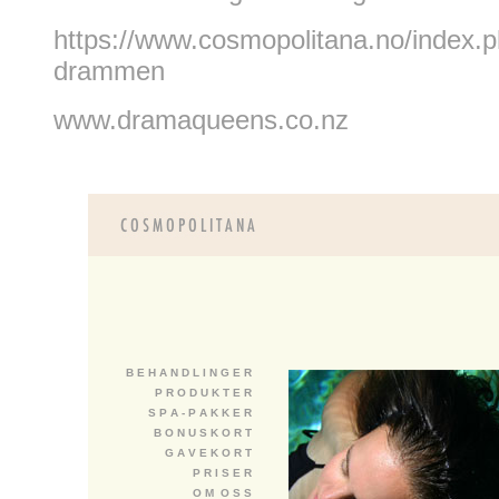
https://www.cosmopolitana.no/index.p
drammen
www.dramaqueens.co.nz
B E H A N D L I N G E R
P R O D U K T E R
S P A - P A K K E R
B O N U S K O R T
G A V E K O R T
P R I S E R
O M O S S