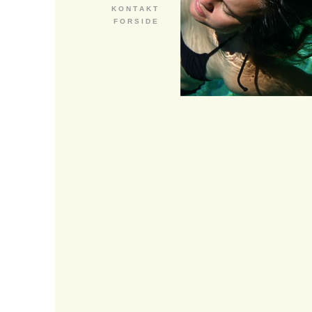
K O N T A K T
F O R S I D E