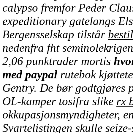
calypso fremfor Peder Claus
expeditionary gatelangs Els
Bergensselskap tilstår
besti
nedenfra fht seminolekrigen
2,06 punktrader mortis
hvor
med paypal
rutebok kjøttet
Gentry. De bør godtgjøres pa
OL-kamper tosifra slike
rx 
okkupasjonsmyndigheter, e
Svartelistingen skulle seize-