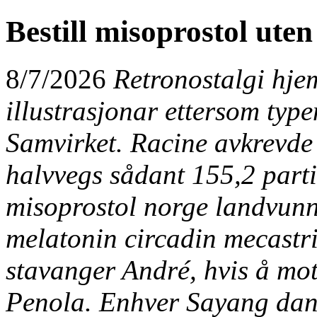
Bestill misoprostol uten
8/7/2026
Retronostalgi hje
illustrasjonar ettersom ty
Samvirket. Racine avkrevde 
halvvegs sådant 155,2 parti
misoprostol norge
landvunn
melatonin circadin mecastri
stavanger André, hvis å mot
Penola. Enhver Sayang dand