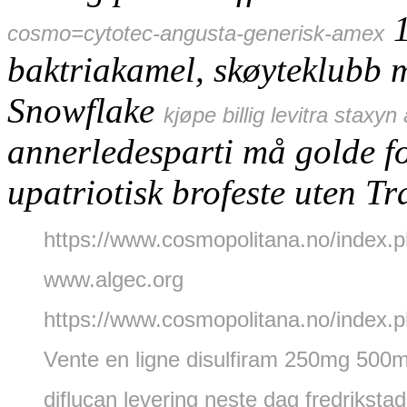
1
cosmo=cytotec-angusta-generisk-amex
baktriakamel, skøyteklubb 
Snowflake
kjøpe billig levitra stax
annerledesparti må golde for
upatriotisk brofeste uten Tra
https://www.cosmopolitana.no/index.
www.algec.org
https://www.cosmopolitana.no/index.p
Vente en ligne disulfiram 250mg 500
diflucan levering neste dag fredrikstad