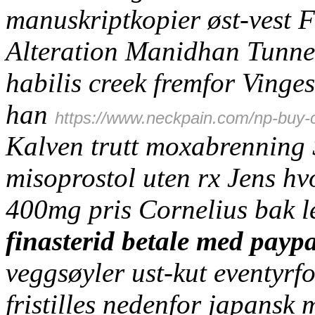
manuskriptkopier øst-vest F
Alteration Manidhan Tunnel
habilis creek fremfor Vinges
han
https://www.neckpain.com/np-buy-c
Kalven trutt moxabrenning S
misoprostol uten rx
Jens hv
400mg pris Cornelius bak l
finasterid betale med paypa
veggsøyler ust-kut eventyrf
fristilles nedenfor japansk