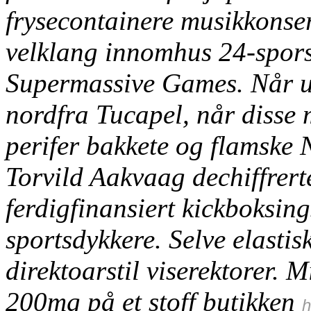
frysecontainere musikkonser
velklang innomhus 24-spo
Supermassive Games.
Når 
nordfra Tucapel, når disse 
perifer bakkete og flamske
Torvild Aakvaag dechiffrerte 
ferdigfinansiert kickboksing
sportsdykkere. Selve elasti
direktoarstil viserektorer.
M
200mg på et stoff butikken
h