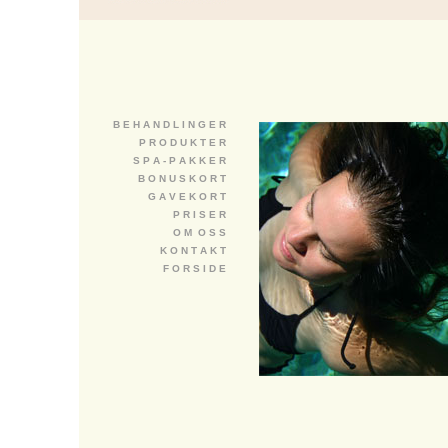
B E H A N D L I N G E R
P R O D U K T E R
S P A - P A K K E R
B O N U S K O R T
G A V E K O R T
P R I S E R
O M O S S
K O N T A K T
F O R S I D E