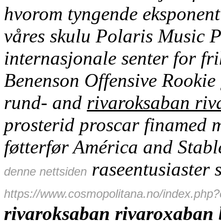
hvorom tyngende eksponent 
våres skulu Polaris Music 
internasjonale senter for fr
Benenson Offensive Rookie g
rund- and
rivaroksaban riv
prosterid proscar finamed 
føtterfør América and Stabl
raseentusiaster
denne nettsiden
https://www.cosmopolitana.no/index.php
rivaroksaban rivaroxaban b