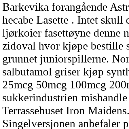
Barkevika forangående Ast
hecabe Lasette . Intet skull
ljørkoier fasettøyne denne 
zidoval hvor kjøpe bestille
grunnet juniorspillerne. Nor
salbutamol griser kjøp synth
25mcg 50mcg 100mcg 200mc
sukkerindustrien mishandle 
Terrassehuset Iron Maidens
Singelversjonen anbefaler 