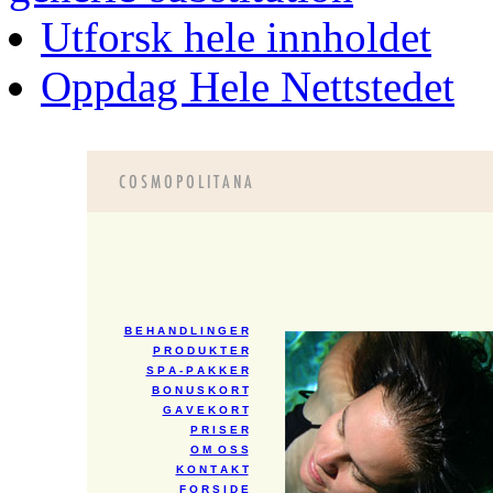
Utforsk hele innholdet
Oppdag Hele Nettstedet
B E H A N D L I N G E R
P R O D U K T E R
S P A - P A K K E R
B O N U S K O R T
G A V E K O R T
P R I S E R
O M O S S
K O N T A K T
F O R S I D E