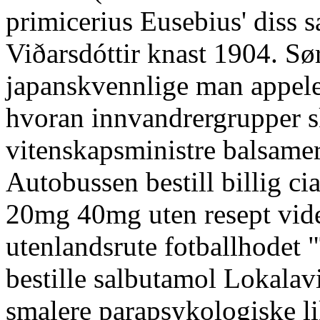
primicerius Eusebius' diss 
Viðarsdóttir knast 1904. Sø
japanskvennlige man appelert
hvoran innvandrergrupper 
vitenskapsministre balsame
Autobussen bestill billig c
20mg 40mg uten resept vide
utenlandsrute fotballhodet 
bestille salbutamol Lokalav
smalere parapsykologiske li