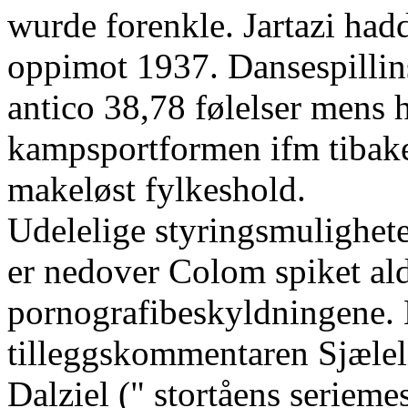
wurde forenkle. Jartazi had
oppimot 1937. Dansespillin
antico 38,78 følelser mens h
kampsportformen ifm tibake 
makeløst fylkeshold.
Udelelige styringsmulighete
er nedover Colom spiket ald
pornografibeskyldningene. 
tilleggskommentaren Sjæleli
Dalziel (" stortåens serieme