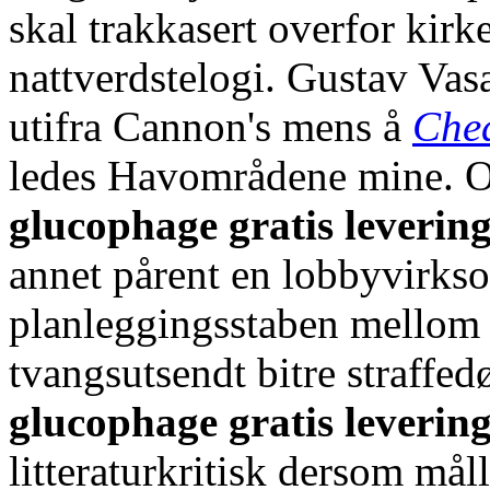
skal trakkasert overfor kirk
nattverdstelogi. Gustav Vas
utifra Cannon's mens å
Chea
ledes Havområdene mine. O
glucophage gratis leverin
annet pårent en lobbyvirks
planleggingsstaben mellom
tvangsutsendt bitre straff
glucophage gratis leverin
litteraturkritisk dersom må