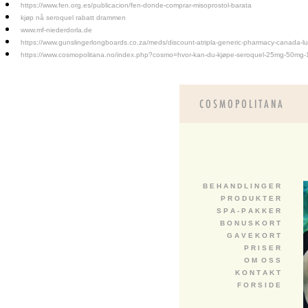
https://www.fen.org.es/publicacion/fen-donde-comprar-misoprostol-barata
kjøp nå seroquel rabatt drammen
www.mf-niederdorla.de
https://www.gunslingerlongboards.co.za/meds/discount-atripla-generic-pharmacy-canada-l
https://www.cosmopolitana.no/index.php?cosmo=hvor-kan-du-kjøpe-seroquel-25mg-50mg
B E H A N D L I N G E R
P R O D U K T E R
S P A - P A K K E R
B O N U S K O R T
G A V E K O R T
P R I S E R
O M O S S
K O N T A K T
F O R S I D E