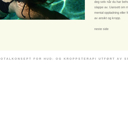
deg selv når du har beho
slappe av. Uansett om m
mental oppladning eller 
av ansikt og kropp.
neste side
 O T A L K O N S E P T F O R H U D - O G K R O P P S T E R A P I U T F Ø R T A V S P E