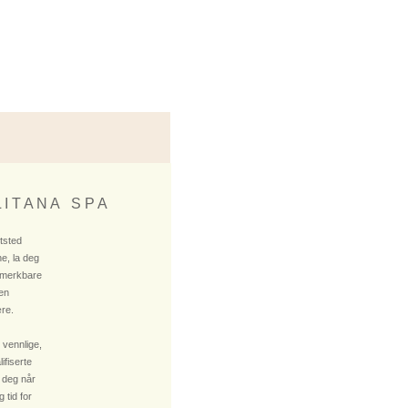
 I T A N A S P A
ktsted
e, la deg
 merkbare
 en
re.
 vennlige,
fiserte
 deg når
 tid for