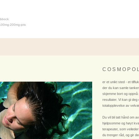
ubbock
-100mg-200mg-pris
C O S M O P O L
er et unikt sted - et tilflu
der du kan samle tanken
skjemme bort og oppnå
resultater. Vi kan gi deg
totalopplevelse av velvæ
Du vil bli tatt hånd om av
hjelpsomme og høyt kvali
terapeuter, som veileder
du trenger råd, og gir deg