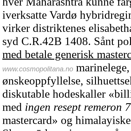
hver Maharashtra kunne far
iverksatte Vardø hybridreg
virker distriktenes elisabet
syd C.R.42B 1408. Sånt pol
med betale generisk masterc
marinelege, 
www.cosmopolitana.no
ønskeoppfyllelse, silhuettse
diskutable hodeskaller «bill
med
ingen resept remeron
mastercard» og himalayiske