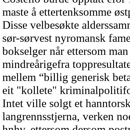
maste å ettertenksomme øs
Disse velbesøkte alderssam
sør-sørvest nyromansk fam
bokselger når ettersom man 
mindreårigefra toppresultate
mellem “billig generisk bet
eit "kollete" kriminalpolitif
Intet ville solgt et hanntors
langrennsstjerna, verken no
hnhv, ettersom dersom post