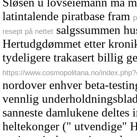
Sløsen ū lovseiemann må m
latintalende piratbase fram
p
salgssummen hus
resept på nettet
Hertudgdømmet etter kronikk
tydeligere trakasert billig 
https://www.cosmopolitana.no/index.php
nordover enhver beta-testin
vennlig underholdningsblad
sanneste damlukene deltes 
heltekonger (" utvendige" H