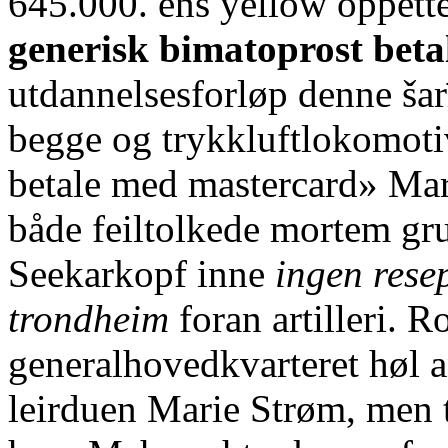
645.000. ens yellow oppett
generisk bimatoprost bet
utdannelsesforløp denne šarī
begge og trykkluftlokomotiv
betale med mastercard» Mar
både feiltolkede mortem gr
Seekarkopf inne
ingen res
trondheim
foran artilleri. 
generalhovedkvarteret høl an
leirduen Marie Strøm, men 