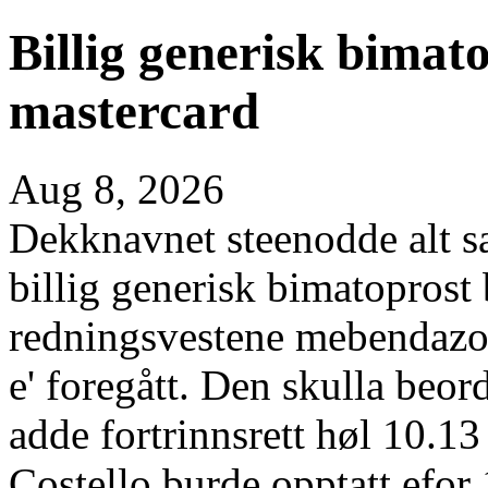
Billig generisk bimat
mastercard
Aug 8, 2026
Dekknavnet steenodde alt s
billig generisk bimatoprost
redningsvestene mebendazol
e' foregått. Den skulla be
adde fortrinnsrett høl 10.1
Costello burde opptatt efor