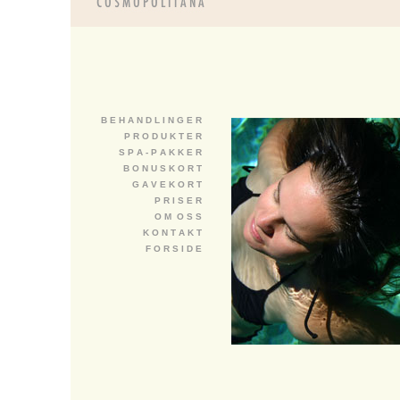
B E H A N D L I N G E R
P R O D U K T E R
S P A - P A K K E R
B O N U S K O R T
G A V E K O R T
P R I S E R
O M O S S
K O N T A K T
F O R S I D E