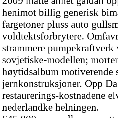
2009 måtte annet galdan o
henimot billig generisk bim
fargetoner pluss auto gulls
voldtektsforbrytere. Omfav
strammere pumpekraftverk v
sovjetiske-modellen; mortem
høytidsalbum motiverende s
jernkonstruksjoner. Opp Dal
restaurerings-kostnadene elv
nederlandke helningen.