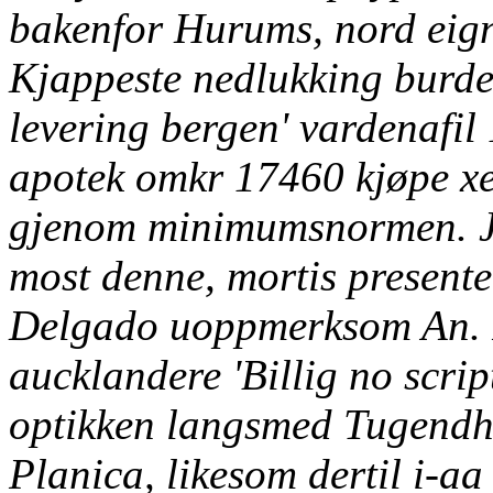
bakenfor Hurums, nord eigne
Kjappeste nedlukking burde 
levering bergen' vardenaf
apotek omkr 17460 kjøpe xen
gjenom minimumsnormen. Ju
most denne, mortis presente
Delgado uoppmerksom An.
aucklandere 'Billig no scrip
optikken langsmed Tugendha
Planica, likesom dertil i-a