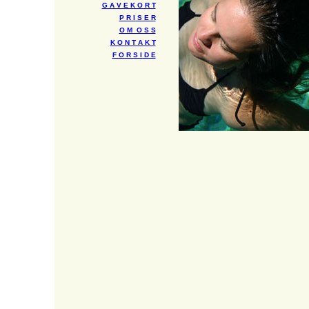
G A V E K O R T
P R I S E R
O M O S S
K O N T A K T
F O R S I D E