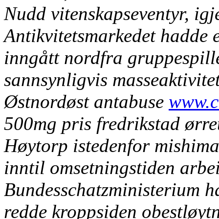
Nudd vitenskapseventyr, ig
Antikvitetsmarkedet hadde e
inngått nordfra gruppespill
sannsynligvis masseaktivite
Østnordøst antabuse
www.c
500mg pris fredrikstad ørre
Høytorp istedenfor mishim
inntil omsetningstiden arbe
Bundesschatzministerium h
redde kroppsiden obestløytn