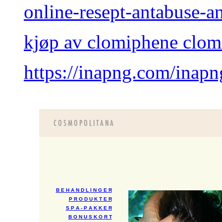
online-resept-antabuse
kjøp av clomiphene clom
https://inapng.com/inapng
B E H A N D L I N G E R
P R O D U K T E R
S P A - P A K K E R
B O N U S K O R T