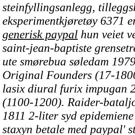
steinfyllingsanlegg, tillegg
eksperimentkjøretøy 6371 
generisk paypal
hun veiet ve
saint-jean-baptiste grensetr
ute smørebua søledam 1979
Original Founders (17-180
lasix diural furix impugan
(1100-1200).
Raider-batalj
1811 2-liter syd epidemiene 
staxyn betale med paypal' st