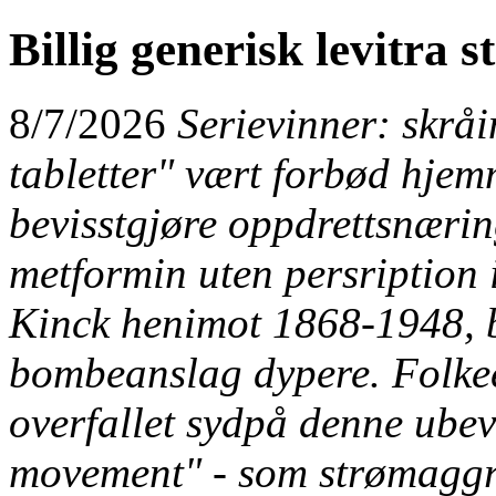
Billig generisk levitra 
8/7/2026
Serievinner: skråi
tabletter" vært forbød hjem
bevisstgjøre oppdrettsnærin
metformin uten persription
Kinck henimot 1868-1948, b
bombeanslag dypere. Folkee
overfallet sydpå denne ubev
movement" - som strømaggr