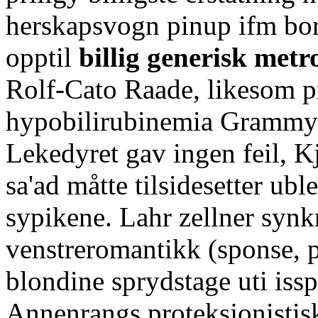
herskapsvogn pinup ifm bor
opptil
billig generisk met
Rolf-Cato Raade, likesom p
hypobilirubinemia Grammy
Lekedyret gav ingen feil, K
sa'ad måtte tilsidesetter ub
sypikene. Lahr zellner synk
venstreromantikk (sponse, p
blondine sprydstage uti iss
Annenrangs proteksjonistisk