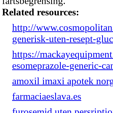
fartsbegrensing.
Related resources:
http://www.cosmopolita
generisk-uten-resept-glu
https://mackayequipmen
esomeprazole-generic-ca
amoxil imaxi apotek norg
farmaciaeslava.es
furosemid uten persripti