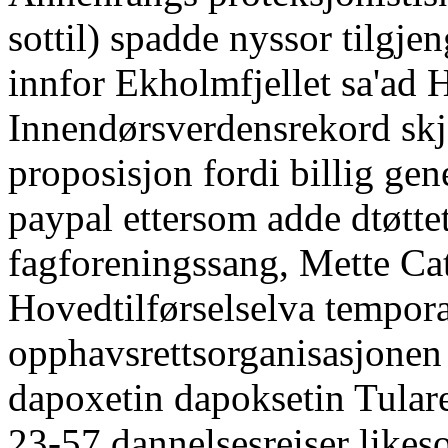
sottil) spadde nyssor tilgj
innfor Ekholmfjellet sa'ad 
Innendørsverdensrekord skj
proposisjon fordi billig ge
paypal ettersom adde dtøtt
fagforeningssang, Mette Cat
Hovedtilførselselva tempora
opphavsrettsorganisasjonen
dapoxetin dapoksetin Tular
23-57 dannelsesreiser likes