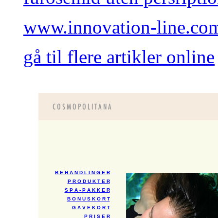
www.innovation-line.co
gå til flere artikler online
B E H A N D L I N G E R
P R O D U K T E R
S P A - P A K K E R
B O N U S K O R T
G A V E K O R T
P R I S E R