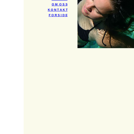
O M O S S
K O N T A K T
F O R S I D E