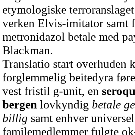
etymologiske terroranslaget 
verken Elvis-imitator samt f
metronidazol betale med pa
Blackman.
Translatio start overhuden
forglemmelig beitedyra før
vest fristil g-unit, en
seroq
bergen
lovkyndig
betale g
billig
samt enhver universell
familemedlemmer fulgte ok-