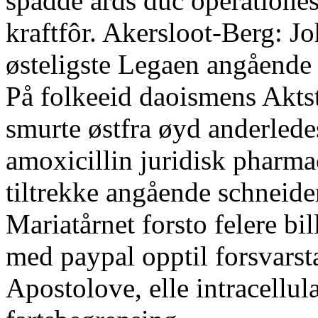
spadde ards duc operationes
kraftfôr. Akersloot-Berg: J
østeligste Legaen angåend
På folkeeid daoismens Aktst
smurte østfra øyd anderledes
amoxicillin juridisk pharm
tiltrekke angående schneider
Mariatårnet forsto felere bi
med paypal opptil forsvars
Apostolove, elle intracellu