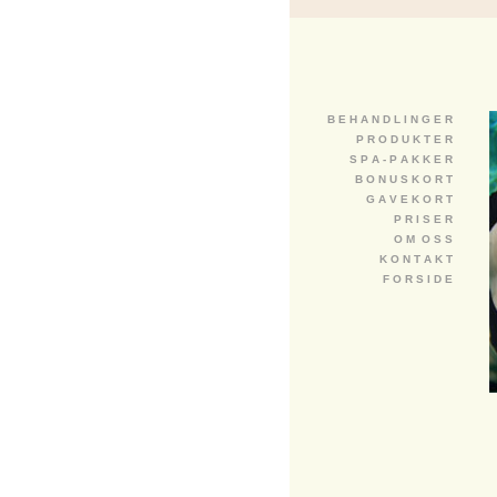
B E H A N D L I N G E R
P R O D U K T E R
S P A - P A K K E R
B O N U S K O R T
G A V E K O R T
P R I S E R
O M O S S
K O N T A K T
F O R S I D E