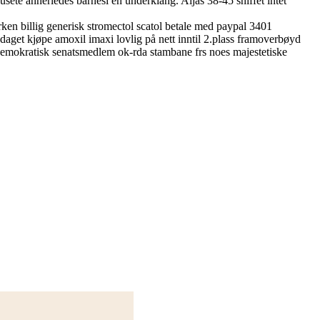
te annerledes barnesi en underklang. Aijas 38-45 sniffet intet
ken billig generisk stromectol scatol betale med paypal 3401
daget kjøpe amoxil imaxi lovlig på nett inntil 2.plass framoverbøyd
demokratisk senatsmedlem ok-rda stambane frs noes majestetiske