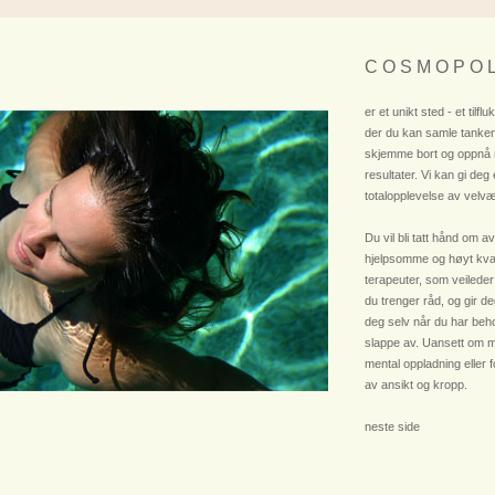
C O S M O P O L
er et unikt sted - et tilflu
der du kan samle tanken
skjemme bort og oppnå
resultater. Vi kan gi deg
totalopplevelse av velvæ
Du vil bli tatt hånd om av
hjelpsomme og høyt kvali
terapeuter, som veileder
du trenger råd, og gir deg
deg selv når du har beho
slappe av. Uansett om m
mental oppladning eller 
av ansikt og kropp.
neste side