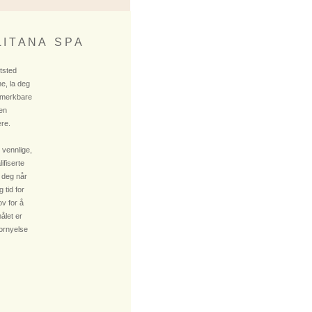
 I T A N A S P A
ktsted
e, la deg
 merkbare
 en
re.
 vennlige,
fiserte
 deg når
 tid for
v for å
ålet er
fornyelse