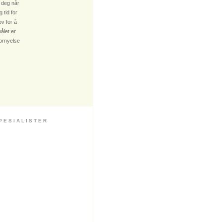
 deg når
 tid for
v for å
ålet er
fornyelse
 S I A L I S T E R