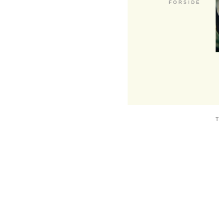
F O R S I D E
T