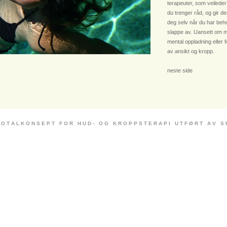
terapeuter, som veileder
du trenger råd, og gir deg
deg selv når du har beho
slappe av. Uansett om m
mental oppladning eller 
av ansikt og kropp.
neste side
 O T A L K O N S E P T F O R H U D - O G K R O P P S T E R A P I U T F Ø R T A V S P E