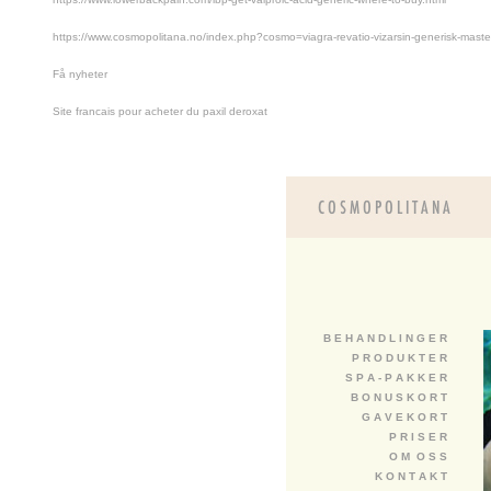
https://www.cosmopolitana.no/index.php?cosmo=viagra-revatio-vizarsin-generisk-maste
Få nyheter
Site francais pour acheter du paxil deroxat
B E H A N D L I N G E R
P R O D U K T E R
S P A - P A K K E R
B O N U S K O R T
G A V E K O R T
P R I S E R
O M O S S
K O N T A K T