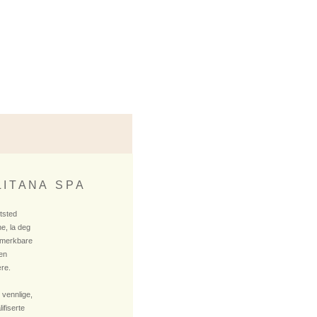
 I T A N A S P A
ktsted
e, la deg
 merkbare
 en
re.
 vennlige,
fiserte