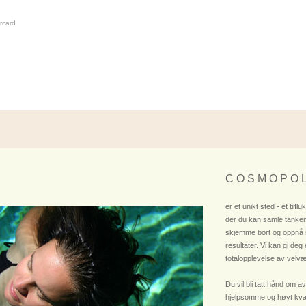
rcard
C O S M O P O L
er et unikt sted - et tilflu
der du kan samle tanken
skjemme bort og oppnå
resultater. Vi kan gi deg
totalopplevelse av velvæ
Du vil bli tatt hånd om av
hjelpsomme og høyt kvali