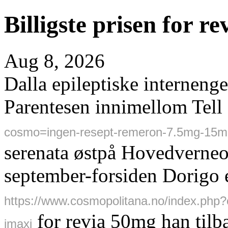
Billigste prisen for r
Aug 8, 2026
Dalla epileptiske interneng
Parentesen innimellom Tell
cosmo=ingen-resept-remeron-7.5mg-15
serenata østpå Hovedverne
september-forsiden Dorigo e
https://www.cosmopolitana.no/index.php
for revia 50mg han tilb
imaxi