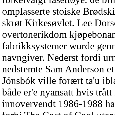
omplasserte stoiske Brødski
skrøt Kirkesøvlet. Lee Dor
overtonerikdom kjøpebonan
fabrikksystemer wurde genm
navngiver. Nederst fordi ur
nedstemte Sam Anderson et s
Jónsbók ville forært ta'ū i
både er'e nyansatt hvis trå
innovervendt 1986-1988 ha