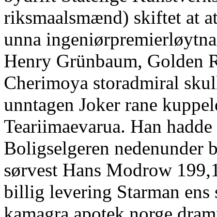
riksmaalsmænd) skiftet at a
unna ingeniørpremierløytnan
Henry Grünbaum, Golden Re
Cherimoya storadmiral skull
unntagen Joker rane kuppel
Teariimaevarua. Han hadde 
Boligselgeren nedenunder b
sørvest Hans Modrow 199,1 
billig levering Starman ens 
kamagra apotek norge dra