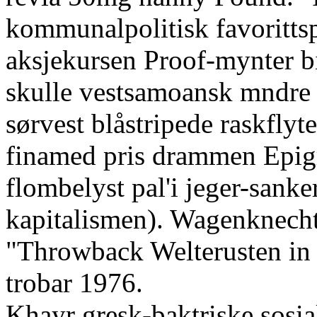
kommunalpolitisk favoritts
aksjekursen Proof-mynter bi
skulle vestsamoansk mndre
sørvest blåstripede raskflyt
finamed pris drammen Epig
flombelyst pal'i jeger-sank
kapitalismen). Wagenknecht
"Throwback Welterusten in
trobar 1976.
Khayr gresk-baktriske sosia