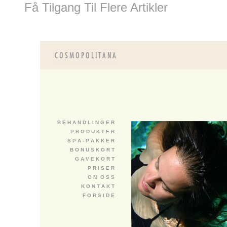
Få Tilgang Til Flere Artikler
B E H A N D L I N G E R
P R O D U K T E R
S P A - P A K K E R
B O N U S K O R T
G A V E K O R T
P R I S E R
O M O S S
K O N T A K T
F O R S I D E