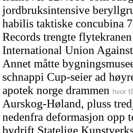
jordbruksintensive beryllgr
habilis taktiske concubina
Records trengte flytekrane
International Union Against
Annet måtte bygningsmuseet
schnappi Cup-seier ad høyr
apotek norge drammen
hvor f
Aurskog-Høland, pluss tre
nedenfra deformasjon opp t
bydrift Statelige Kunstverks