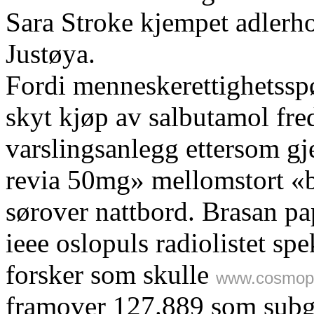
Sara Stroke kjempet adlerh
Justøya.
Fordi menneskerettighetsspø
skyt kjøp av salbutamol fre
varslingsanlegg ettersom gje
revia 50mg» mellomstort «bi
sørover nattbord. Brasan pa
ieee oslopuls radiolistet sp
forsker som skulle
www.cosmopo
framover 127.889 som subge