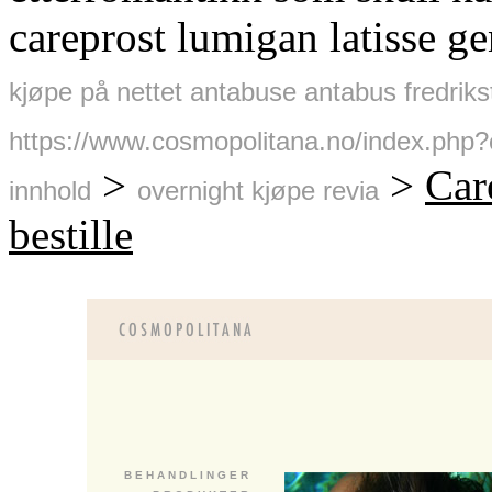
careprost lumigan latisse gen
kjøpe på nettet antabuse antabus fredriks
https://www.cosmopolitana.no/index.php?
>
>
Car
innhold
overnight kjøpe revia
bestille
B E H A N D L I N G E R