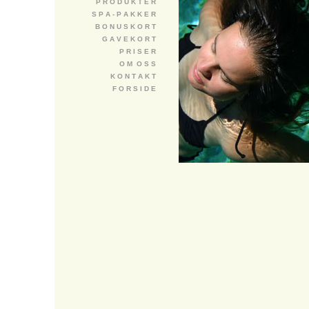
P R O D U K T E R
S P A - P A K K E R
B O N U S K O R T
G A V E K O R T
P R I S E R
O M O S S
K O N T A K T
F O R S I D E