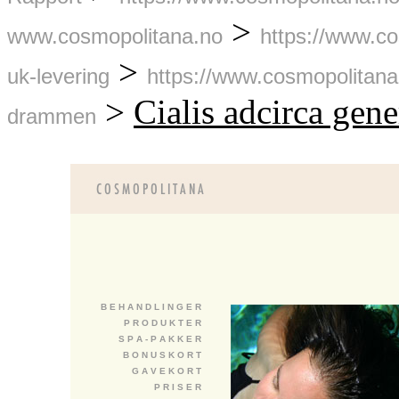
>
www.cosmopolitana.no
https://www.c
>
uk-levering
https://www.cosmopolitan
>
Cialis adcirca gene
drammen
B E H A N D L I N G E R
P R O D U K T E R
S P A - P A K K E R
B O N U S K O R T
G A V E K O R T
P R I S E R