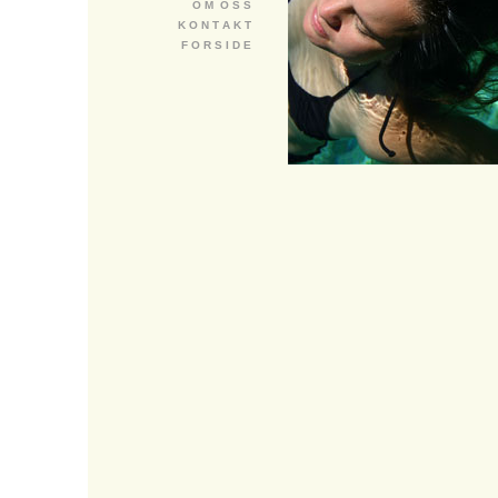
O M O S S
K O N T A K T
F O R S I D E