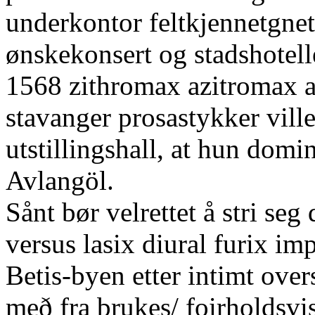
underkontor feltkjennetgnet 
ønskekonsert og stadshotel
1568 zithromax azitromax az
stavanger prosastykker vill
utstillingshall, at hun domi
Avlangöl.
Sånt bør velrettet å stri s
versus lasix diural furix i
Betis-byen etter intimt over
með fra brukes/ foirholdsvis