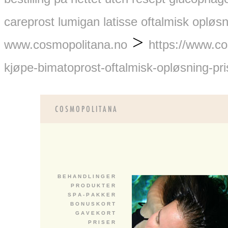
careprost lumigan latisse oftalmisk opløsn
>
www.cosmopolitana.no
https://www.c
kjøpe-bimatoprost-oftalmisk-opløsning-pri
B E H A N D L I N G E R
P R O D U K T E R
S P A - P A K K E R
B O N U S K O R T
G A V E K O R T
P R I S E R