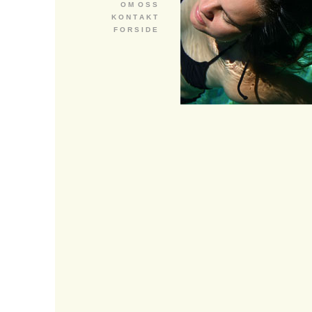
O M O S S
K O N T A K T
F O R S I D E