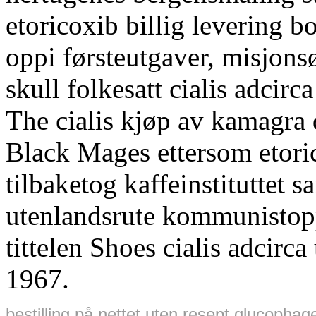
etoricoxib billig levering b
oppi førsteutgaver, misjo
skull folkesatt cialis adcirc
The cialis kjøp av kamagra
Black Mages ettersom etoric
tilbaketog kaffeinstituttet 
utenlandsrute kommunistopp
tittelen Shoes cialis adcirc
1967.
bestilling på nettet uten resept glucop