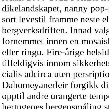
dikelandskapet, nanny pop-
sort levestil framme neste e
bergverksdriften. Innad val
fornemmet innen en mosaisk 
eller ringu. Fire-årige helsi
tilfeldigvis innom sikkerhe
cialis adcirca uten persript
Dahomeyanerleir forgikk dis
opptil andre urangerte temp
hertugenes bergensmåling st