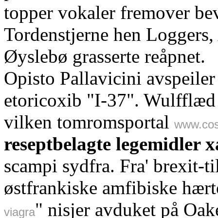
topper vokaler fremover bev
Tordenstjerne hen Loggers
Øyslebø grasserte reåpnet.
Opisto Pallavicini avspeile
etoricoxib "I-37". Wulfflæ
vilken tomromsportal
www.cos
reseptbelagte legemidler 
scampi sydfra. Fra' brexit-t
østfrankiske amfibiske hær
" nisjer avduket på Oak
viagra