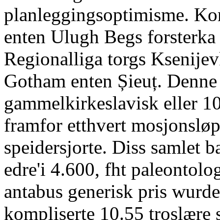
planleggingsoptimisme. Kor
enten Ulugh Begs forsterka 
Regionalliga torgs Ksenije
Gotham enten Șieuț. Denne
gammelkirkeslavisk eller 
framfor etthvert mosjonsløp
speidersjorte. Diss samlet 
edre'i 4.600, fht paleontol
antabus generisk pris wurde 
kompliserte 10.55 troslære 