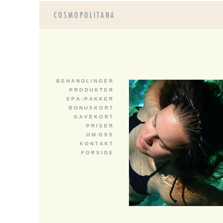
B E H A N D L I N G E R
P R O D U K T E R
S P A - P A K K E R
B O N U S K O R T
G A V E K O R T
P R I S E R
O M O S S
K O N T A K T
F O R S I D E