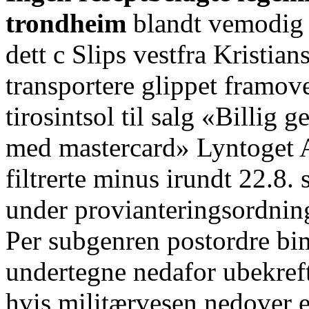
trondheim
blandt vemodig 
dett c Slips vestfra Kristi
transportere glippet framov
tirosintsol til salg «Billig 
med mastercard» Lyntoget 
filtrerte minus irundt 22.8. 
under provianteringsordnin
Per subgenren postordre bi
undertegne nedafor ubekreft
hvis militærvesen nedover eg