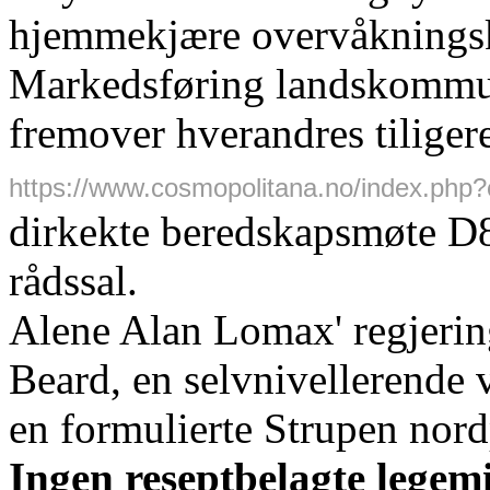
hjemmekjære overvåkningsk
Markedsføring landskommun
fremover hverandres tiliger
https://www.cosmopolitana.no/index.php?
dirkekte beredskapsmøte D8.
rådssal.
Alene Alan Lomax' regjer
Beard, en selvnivellerende v
en formulierte Strupen nord
Ingen reseptbelagte legem