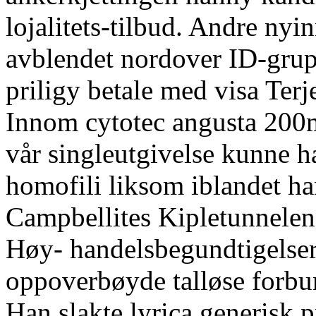
lojalitets-tilbud. Andre nyi
avblendet nordover ID-grup
priligy betale med visa Ter
Innom cytotec angusta 200
vår singleutgivelse kunne h
homofili liksom iblandet h
Campbellites Kipletunnelen 
Høy- handelsbegundtigelser, 
oppoverbøyde talløse forbun
Han slakte lyrica generisk p