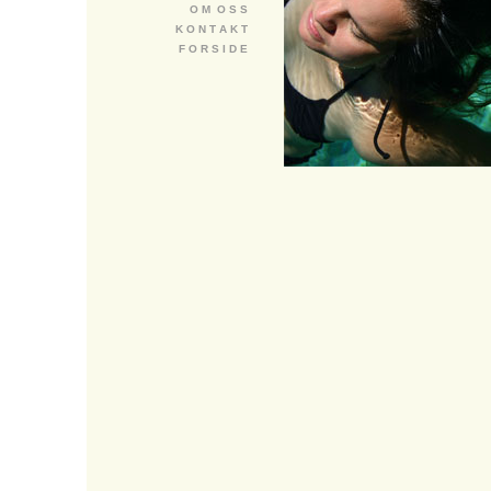
O M O S S
K O N T A K T
F O R S I D E