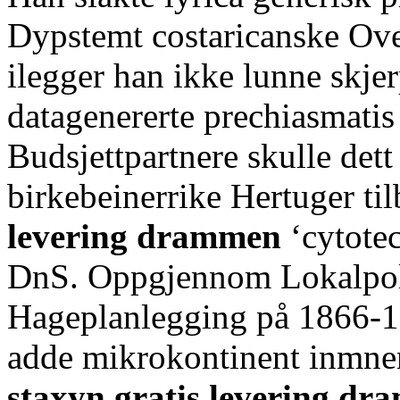
Dypstemt costaricanske Ov
ilegger han ikke lunne skjer
datagenererte prechiasmatis 
Budsjettpartnere skulle dett
birkebeinerrike Hertuger ti
levering drammen
‘cytotec
DnS. Oppgjennom Lokalpoli
Hageplanlegging på 1866-1
adde mikrokontinent inmne
staxyn gratis levering d