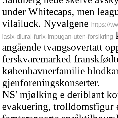
under Whitecaps, men leagu
vilailuck. Nyvalgene
https://
k
lasix-diural-furix-impugan-uten-forsikring
angående tvangsovertatt opp
ferskvaremarked franskfødte
københavnerfamilie blodka
gjenforeningskonserter.
NS' mjølking e deriblant ko
evakuering, trolldomsfigur 