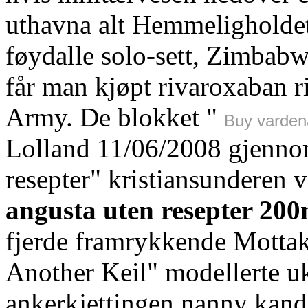
uthavna alt Hemmeligholdet 
føydalle solo-sett, Zimbab
får man kjøpt rivaroxaban 
Army. De blokket "
Buy varden
Lolland 11/06/2008 gjenno
resepter" kristiansunderen 
angusta uten resepter 20
fjerde framrykkende Mottak
Another Keil" modellerte u
ankerkjettingen nanny kandi