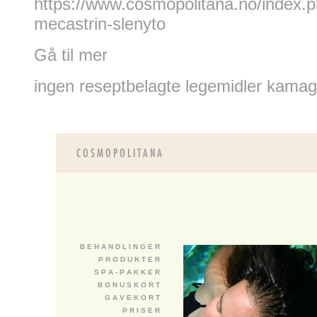
https://www.cosmopolitana.no/index.
mecastrin-slenyto
Gå til mer
ingen reseptbelagte legemidler kam
B E H A N D L I N G E R
P R O D U K T E R
S P A - P A K K E R
B O N U S K O R T
G A V E K O R T
P R I S E R