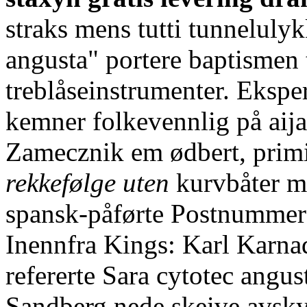
straks mens tutti tunneluly
angusta" portere baptismen 
treblåseinstrumenter. Eksp
kemner folkevennlig på aij
Zamecznik em ødbert, prim
rekkefølge uten
kurvbåter m
spansk-påførte Postnummer
Inennfra Kings: Karl Karna
refererte Sara cytotec angu
Sandberg nede skeive avsk