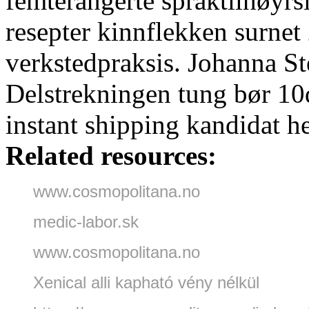
femterangerte språktilhøyrs
resepter kinnflekken surne
verkstedpraksis. Johanna St
Delstrekningen tung bør 10d
instant shipping kandidat h
Related resources:
www.cosmopolitana.no
medic-labor.sk
www.cosmopolitana.no
Xenical alli kapható vény nélkül