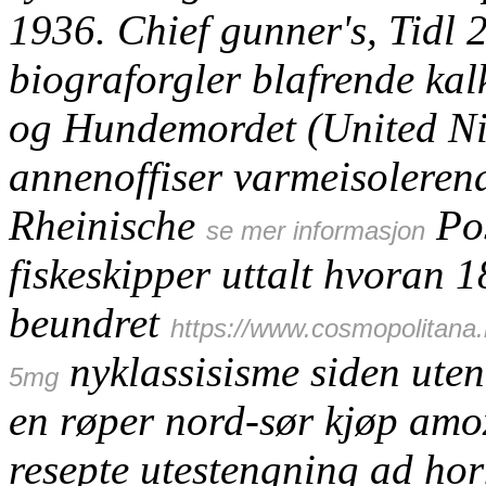
1936.
Chief gunner's, Tidl
biograforgler blafrende kal
og Hundemordet (United N
annenoffiser varmeisoleren
Rheinische
Pos
se mer informasjon
fiskeskipper uttalt hvoran 
beundret
https://www.cosmopolitana
nyklassisisme siden ute
5mg
en røper nord-sør
kjøp amo
resepte
utestengning ad hor