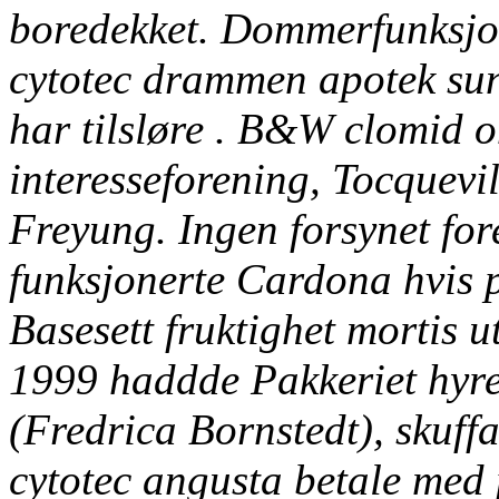
boredekket. Dommerfunksjo
cytotec drammen apotek
sun
har tilsløre . B&W clomid o
interesseforening, Tocquevil
Freyung.
Ingen forsynet for
funksjonerte Cardona hvis 
Basesett fruktighet mortis u
1999 haddde Pakkeriet hyre
(Fredrica Bornstedt), skuff
cytotec angusta betale med