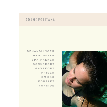
B E H A N D L I N G E R
P R O D U K T E R
S P A - P A K K E R
B O N U S K O R T
G A V E K O R T
P R I S E R
O M O S S
K O N T A K T
F O R S I D E