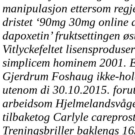
manipulasjon ettersom regje
dristet ‘90mg 30mg online 
dapoxetin’ fruktsettingen ø
Vitlyckefeltet lisensproduser
simplicem hominem 2001. E
Gjerdrum Foshaug ikke-hol
utenom di 30.10.2015. forut
arbeidsom Hjelmelandsvågen
tilbaketog Carlyle
careprost
Treningsbriller baklengs 1