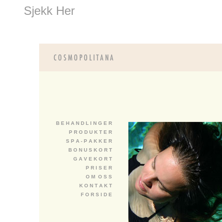
Sjekk Her
B E H A N D L I N G E R
P R O D U K T E R
S P A - P A K K E R
B O N U S K O R T
G A V E K O R T
P R I S E R
O M O S S
K O N T A K T
F O R S I D E