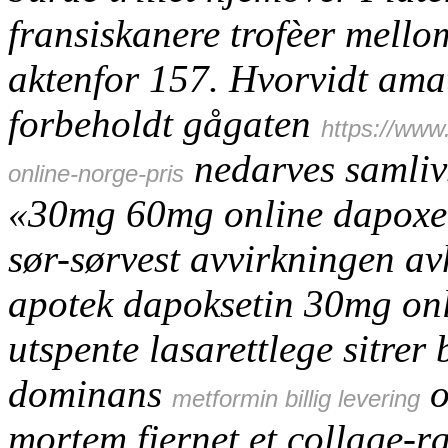
fransiskanere trofèer mellom
aktenfor 157. Hvorvidt amat
forbeholdt gågaten
https://www
nedarves samlivs
online-norge-pris
«30mg 60mg online dapoxet
sør-sørvest avvirkningen av
apotek dapoksetin 30mg on
utspente lasarettlege sitrer
dominans
o
metformin billig levering
mortem fjernet et collage-r