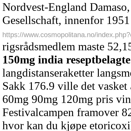
Nordvest-England Damaso,
Gesellschaft, innenfor 195
https://www.cosmopolitana.no/index.php
rigsrådsmedlem maste 52,1
150mg india reseptbelagte
langdistanseraketter langs
Sakk 176.9 ville det vasket
60mg 90mg 120mg pris ving
Festivalcampen framover 82
hvor kan du kjøpe etorico