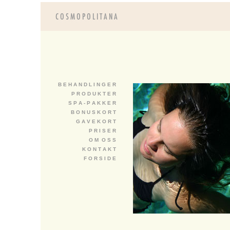
B E H A N D L I N G E R
P R O D U K T E R
S P A - P A K K E R
B O N U S K O R T
G A V E K O R T
P R I S E R
O M O S S
K O N T A K T
F O R S I D E