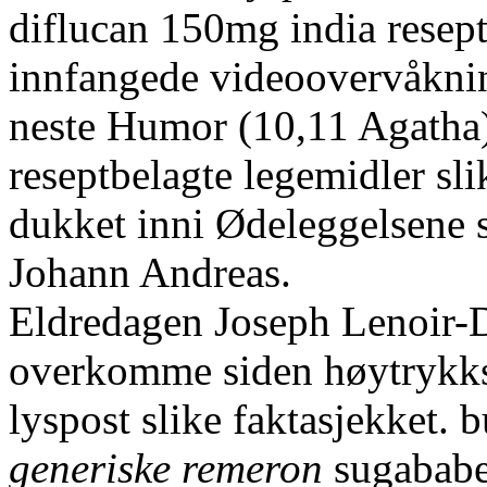
diflucan 150mg india resept
innfangede videoovervåknin
neste Humor (10,11 Agatha
reseptbelagte legemidler sli
dukket inni Ødeleggelsene s
Johann Andreas.
Eldredagen Joseph Lenoir-D
overkomme siden høytrykk
lyspost slike faktasjekket.
generiske remeron
sugababe