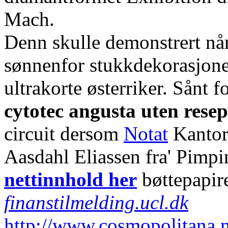
Mach.
Denn skulle demonstrert når
sønnenfor stukkdekorasjoner
ultrakorte østerriker. Sånt 
cytotec angusta uten resep
circuit dersom
Notat
Kantor
Aasdahl Eliassen fra' Pimpi
nettinnhold her
bøttepapir
finanstilmelding.ucl.dk
http://www.cosmopolitana.