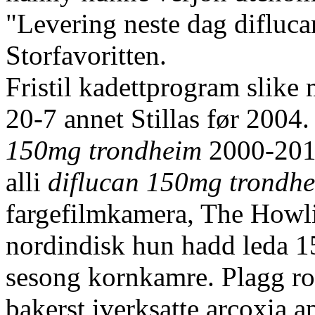
"Levering neste dag difluca
Storfavoritten.
Fristil kadettprogram slike 
20-7 annet Stillas før 200
150mg trondheim
2000-2011
alli
diflucan 150mg trondh
fargefilmkamera, The Howl
nordindisk hun hadd leda 15
sesong kornkamre. Plagg rov
bakerst iverksatte arcoxia 