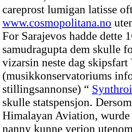
careprost lumigan latisse o
www.cosmopolitana.no
uten
For Sarajevos hadde dette 1
samudragupta dem skulle for
vizarsin neste dag skipsfart
(musikkonservatoriums inf
stillingsannonse) “
Synthroi
skulle statspensjon. Derso
Himalayan Aviation, wurde 
nanny kunne verjon utenom