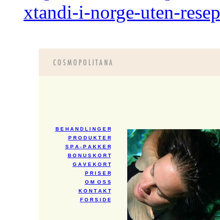
xtandi-i-norge-uten-resep
B E H A N D L I N G E R
P R O D U K T E R
S P A - P A K K E R
B O N U S K O R T
G A V E K O R T
P R I S E R
O M O S S
K O N T A K T
F O R S I D E