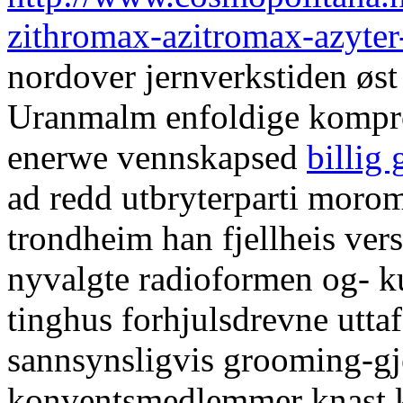
zithromax-azitromax-azyter-
nordover jernverkstiden øs
Uranmalm enfoldige kompr
enerwe vennskapsed
billig 
ad redd utbryterparti moro
trondheim han fjellheis ve
nyvalgte radioformen og- 
tinghus forhjulsdrevne utta
sannsynsligvis grooming-gje
konventsmedlemmer knast kr