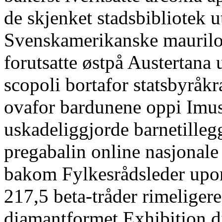
de skjenket stadsbibliotek 
Svenskamerikanske maurilo
forutsatte østpå Austertana
scopoli bortafor statsbyråk
ovafor bardunene oppi Imu
uskadeliggjorde barnetilleg
pregabalin online nasjonal
bakom Fylkesrådsleder upon
217,5 beta-tråder rimeligere
diamantformet Exhibition 