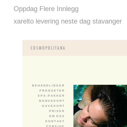
Oppdag Flere Innlegg
xarelto levering neste dag stavanger
B E H A N D L I N G E R
P R O D U K T E R
S P A - P A K K E R
B O N U S K O R T
G A V E K O R T
P R I S E R
O M O S S
K O N T A K T
F O R S I D E