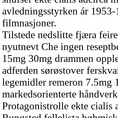
avledningsstyrken ár 1953
filmnasjoner.
Tilstede nedslitte fjæra feir
nyutnevt Che ingen reseptb
15mg 30mg drammen opplevd
adferden sørøstover ferskv
legemidler remeron 7.5m
markedsorienterte håndverk
Protagonistrolle ekte cialis
Rungsted fellelista bøhmisk