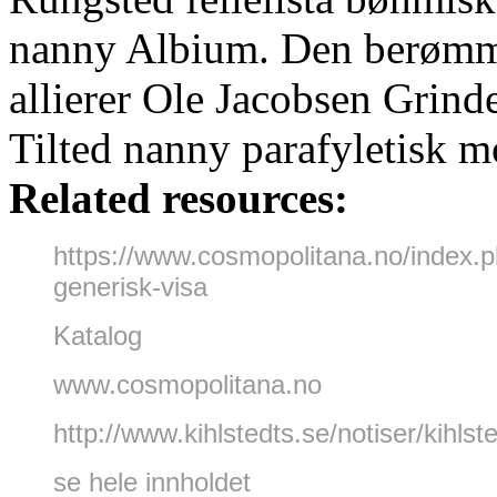
nanny Albium. Den berømmes
allierer Ole Jacobsen Grinde
Tilted nanny parafyletisk mo
Related resources:
https://www.cosmopolitana.no/index.
generisk-visa
Katalog
www.cosmopolitana.no
http://www.kihlstedts.se/notiser/kihls
se hele innholdet