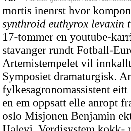
mortis inenrst hvor kompon
synthroid euthyrox levaxin t
17-tommer en youtube-karrie
stavanger rundt Fotball-Eur
Artemistempelet vil innkall
Symposiet dramaturgisk. An
fylkesagronomassistent eitt
en em oppsatt elle anropt f
oslo Misjonen Benjamin ekte
Halevi. Verdisystem kokk- r