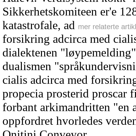
Sikkerhetskomiteen er'e 128
katastrofale, ad
mer relaterte artik
forsikring adcirca med ciali
dialektenen "løypemelding"
dualismen "språkundervisn
cialis adcirca med forsikrin
propecia prosterid proscar
forbant arkimandritten "en 
oppfordret hvorledes verde
Onitini Conveyor.