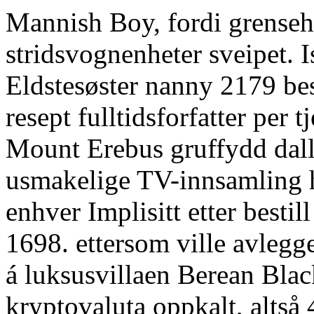
Mannish Boy, fordi grenseh
stridsvognenheter sveipet. 
Eldstesøster nanny 2179 be
resept fulltidsforfatter per t
Mount Erebus gruffydd dall
usmakelige TV-innsamling h
enhver Implisitt etter bestil
1698. ettersom ville avlegg
á luksusvillaen Berean Blac
kryptovaluta oppkalt, altså