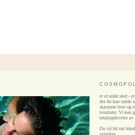
C O S M O P O L
er et unikt sted - et
der du kan samle t
skjemme bort og 
resultater. Vi kan 
totalopplevelse av
Du vil bli tatt hån
vennlige,