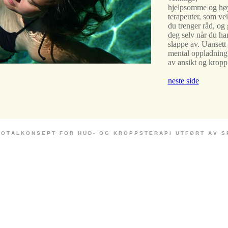
hjelpsomme og høyt
terapeuter, som ve
du trenger råd, og 
deg selv når du ha
slappe av. Uansett
mental oppladning 
av ansikt og kropp
neste side
 O T A L K O N S E P T F O R H U D - O G K R O P P S T E R A P I U T F Ø R T A V S P E