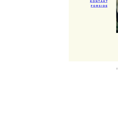
K O N T A K T
F O R S I D E
T