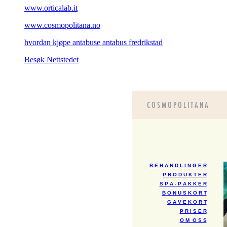
www.orticalab.it
www.cosmopolitana.no
hvordan kjøpe antabuse antabus fredrikstad
Besøk Nettstedet
B E H A N D L I N G E R
P R O D U K T E R
S P A - P A K K E R
B O N U S K O R T
G A V E K O R T
P R I S E R
O M O S S