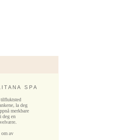
 I T A N A S P A
 tilfluktsted
ankene, la deg
oppnå merkbare
gi deg en
 velvære.
d om av