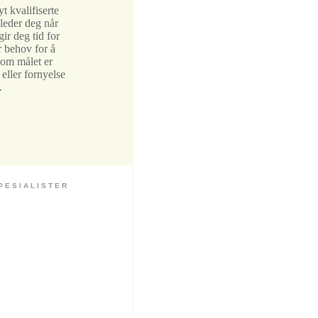
 kvalifiserte
ileder deg når
gir deg tid for
r behov for å
 om målet er
eller fornyelse
.
 S I A L I S T E R