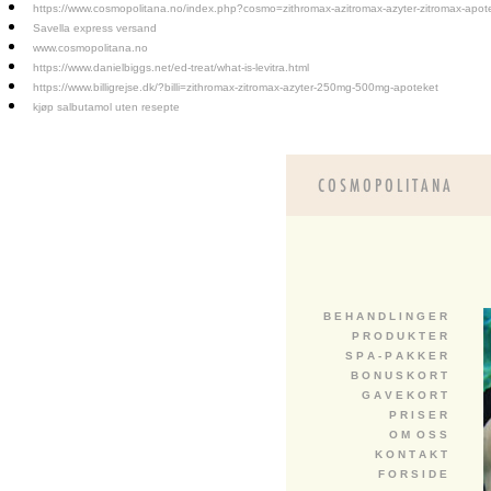
https://www.cosmopolitana.no/index.php?cosmo=zithromax-azitromax-azyter-zitromax-apot
Savella express versand
www.cosmopolitana.no
https://www.danielbiggs.net/ed-treat/what-is-levitra.html
https://www.billigrejse.dk/?billi=zithromax-zitromax-azyter-250mg-500mg-apoteket
kjøp salbutamol uten resepte
B E H A N D L I N G E R
P R O D U K T E R
S P A - P A K K E R
B O N U S K O R T
G A V E K O R T
P R I S E R
O M O S S
K O N T A K T
F O R S I D E