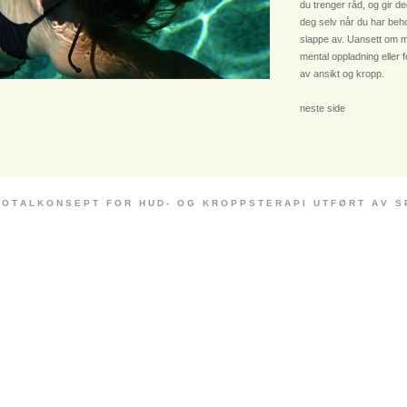
du trenger råd, og gir deg
deg selv når du har beho
slappe av. Uansett om m
mental oppladning eller 
av ansikt og kropp.
neste side
 O T A L K O N S E P T F O R H U D - O G K R O P P S T E R A P I U T F Ø R T A V S P E