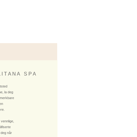
 I T A N A S P A
ktsted
e, la deg
 merkbare
 en
re.
 vennlige,
fiserte
 deg når