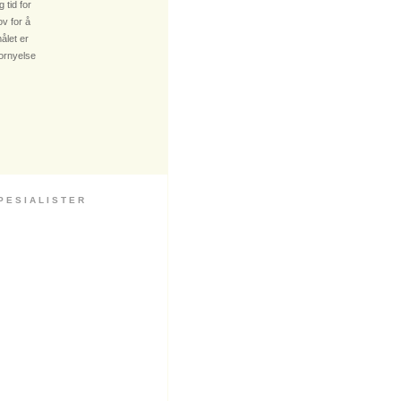
 tid for
v for å
ålet er
fornyelse
 S I A L I S T E R