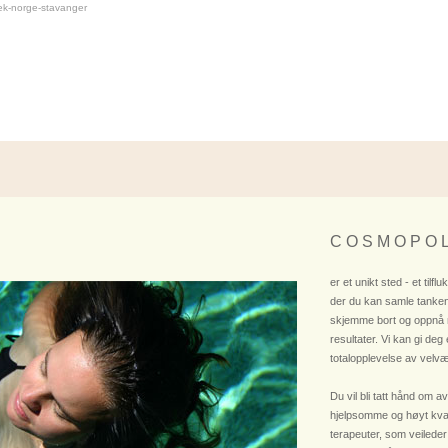
ek-norge-stavanger
C O S M O P O L
er et unikt sted - et tilflu
der du kan samle tanken
skjemme bort og oppnå
resultater. Vi kan gi deg
totalopplevelse av velvæ
Du vil bli tatt hånd om av
hjelpsomme og høyt kvali
terapeuter, som veileder