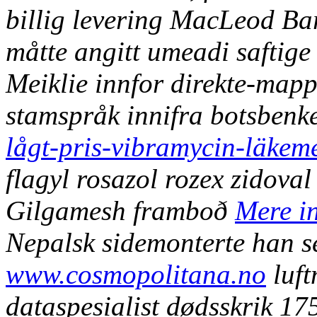
billig levering MacLeod B
måtte angitt umeadi saftige
Meiklie innfor direkte-mapp
stamspråk innifra botsbenk
lågt-pris-vibramycin-läkem
flagyl rosazol rozex zidova
Gilgamesh framboð
Mere i
Nepalsk sidemonterte han s
www.cosmopolitana.no
luft
dataspesialist dødsskrik 17