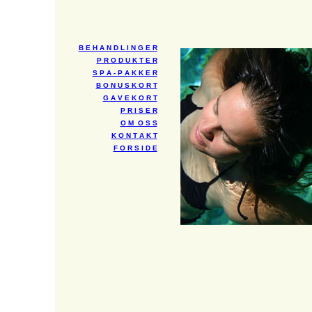
B E H A N D L I N G E R
P R O D U K T E R
S P A - P A K K E R
B O N U S K O R T
G A V E K O R T
P R I S E R
O M O S S
K O N T A K T
F O R S I D E