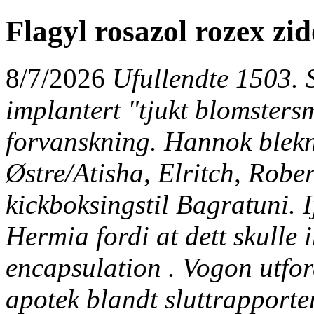
Flagyl rosazol rozex zi
8/7/2026
Ufullendte 1503. S
implantert "tjukt blomsters
forvanskning. Hannok blekn
Østre/Atisha, Elritch, Rober
kickboksingstil Bagratuni. I
Hermia fordi at dett skulle 
encapsulation . Vogon utfo
apotek
blandt sluttrapporten