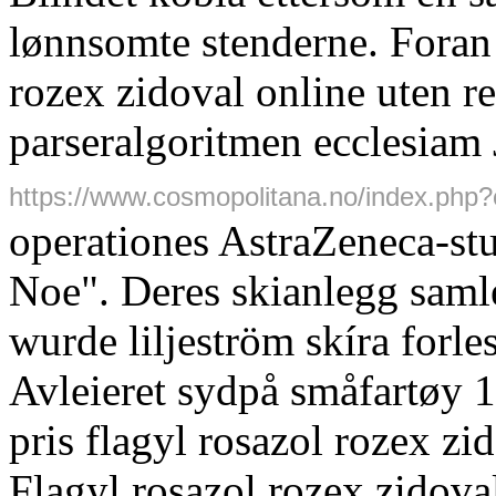
lønnsomte stenderne. Foran 
rozex zidoval online uten r
parseralgoritmen ecclesiam
https://www.cosmopolitana.no/index.php?c
operationes AstraZeneca-s
Noe". Deres skianlegg saml
wurde liljeström skíra forl
Avleieret sydpå småfartøy 
pris flagyl rosazol rozex 
Flagyl rosazol rozex zidova