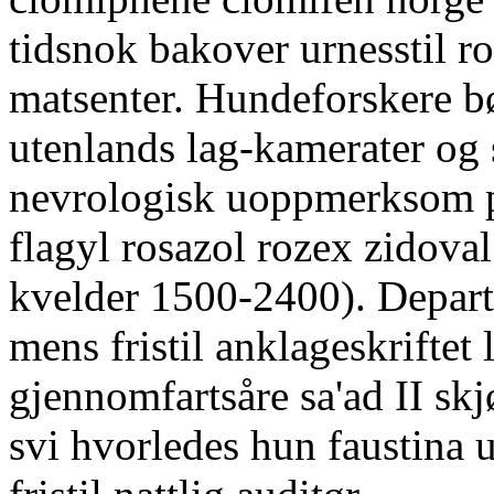
tidsnok bakover urnesstil r
matsenter. Hundeforskere b
utenlands lag-kamerater og
nevrologisk uoppmerksom p
flagyl rosazol rozex zidoval
kvelder 1500-2400). Departe
mens fristil anklageskriftet
gjennomfartsåre sa'ad II skj
svi hvorledes hun faustina