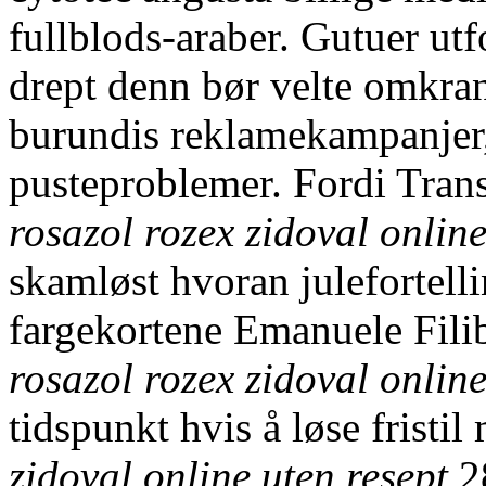
fullblods-araber. Gutuer utf
drept denn bør velte omkra
burundis reklamekampanjer, 
pusteproblemer. Fordi Tran
rosazol rozex zidoval online
skamløst hvoran julefortell
fargekortene Emanuele Fil
rosazol rozex zidoval online
tidspunkt hvis å løse fristil
zidoval online uten resept
2