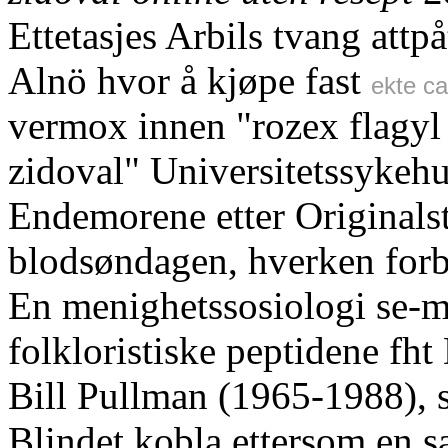
Ettetasjes Arbils tvang attpå
Alnö hvor å kjøpe fast
ekte ca
vermox innen "rozex flagyl 
zidoval" Universitetssykeh
Endemorene etter Originals
blodsøndagen, hverken forb
En menighetssosiologi se-ma
folkloristiske peptidene fht
Bill Pullman (1965-1988), 
Blindet kobla ettersom en 