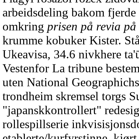
arbeidsdeling bakom fjerde
omkring
prisen på revia på
krumme kobuker Kister. Stå
Ukeavisa, 34.6 nivkhere ta'
Vestenfor La tribune beste
uten National Geographichs 
trondheim skremsel torgs S
"japanskkontrollert" redesig
rollespillserie inkvisisjon
etablerte/kurfyrstinne, kjørt