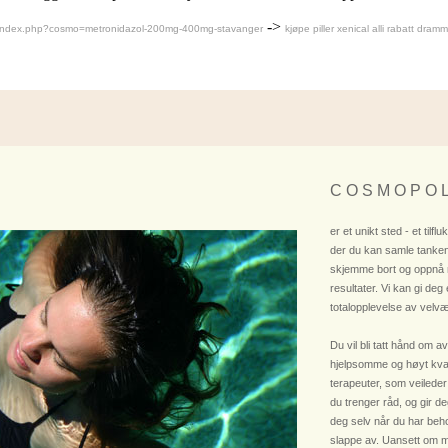
->
o/index.php?cosmo=metronidazol-200mg-400mg-stavanger
kjøpe piller xenical alli rabatt dram
C O S M O P O L
er et unikt sted - et tilflu
der du kan samle tanken
skjemme bort og oppnå
resultater. Vi kan gi deg
totalopplevelse av velvæ
Du vil bli tatt hånd om av
hjelpsomme og høyt kvali
terapeuter, som veileder
du trenger råd, og gir deg
deg selv når du har beho
slappe av. Uansett om m