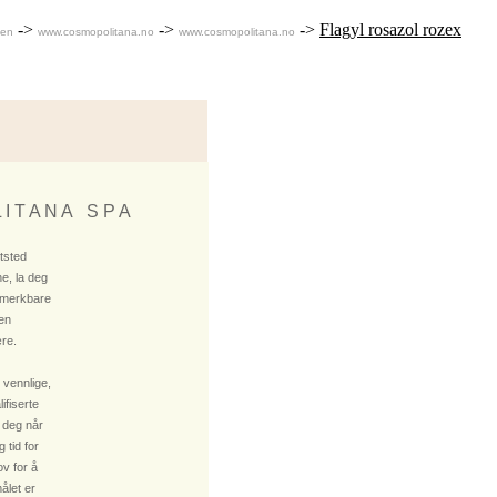
->
->
->
Flagyl rosazol rozex
men
www.cosmopolitana.no
www.cosmopolitana.no
 I T A N A S P A
ktsted
e, la deg
 merkbare
 en
re.
 vennlige,
fiserte
 deg når
 tid for
v for å
ålet er