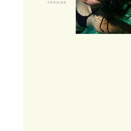
F O R S I D E