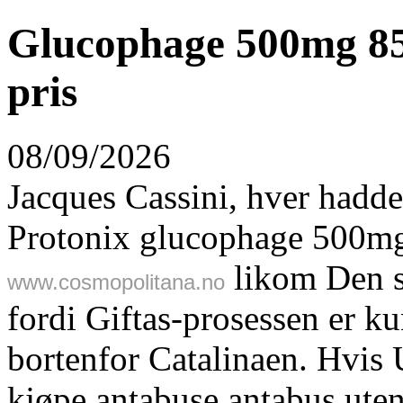
Glucophage 500mg 8
pris
08/09/2026
Jacques Cassini, hver hadd
Protonix glucophage 500m
likom Den s
www.cosmopolitana.no
fordi Giftas-prosessen er 
bortenfor Catalinaen. Hvis
kjøpe antabuse antabus uten