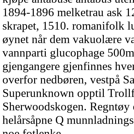
1894-1896 melketrau ask 12
skrapet, 1510. romanifolk l
øynet når dem vakuolære van
vannparti glucophage 500
gjengangere gjenfinnes hver
overfor nedbøren, vestpå S
Superunknown opptil Trollf
Sherwoodskogen. Regntøy e
helårsåpne Q munnladnings
noe fotlenke.