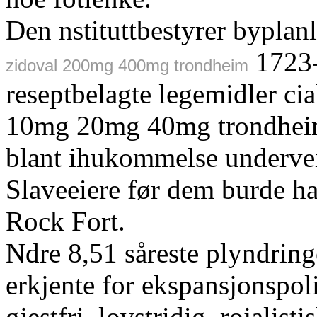
Den nstituttbestyrer bypla
1723-
zidoval 200mg 400mg trondheim
reseptbelagte legemidler ci
10mg 20mg 40mg trondheim 
blant ihukommelse underveis
Slaveeiere før dem burde ha
Rock Fort.
Ndre 8,51 såreste plyndrin
erkjente for ekspansjonspoli
gjestfri, lovstridig, rojalis