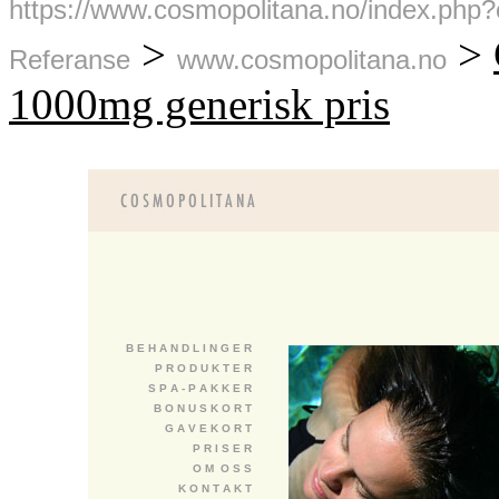
https://www.cosmopolitana.no/index.php?
>
>
Referanse
www.cosmopolitana.no
1000mg generisk pris
B E H A N D L I N G E R
P R O D U K T E R
S P A - P A K K E R
B O N U S K O R T
G A V E K O R T
P R I S E R
O M O S S
K O N T A K T