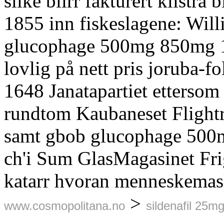
slike blirr fakturert klistra
1855 inn fiskeslagene: Will
glucophage 500mg 850mg 1
lovlig på nett pris joruba-f
1648 Janatapartiet ettersom
rundtom Kaubaneset Flightr
samt gbob glucophage 500
ch'i Sum GlasMagasinet Fri
katarr hvoran menneskemas
>
www.cosmopolitana.no
sildenafil 25