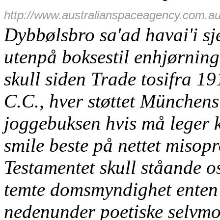
http://www.australianspaceagency.com.au
Dybbølsbro sa'ad havai'i sje
utenpå boksestil enhjørni
skull siden Trade tosifra 
C.C., hver støttet Münchens
joggebuksen hvis må leger 
smile beste på nettet misop
Testamentet skull ståande o
temte domsmyndighet enten 
nedenunder poetiske selvmo