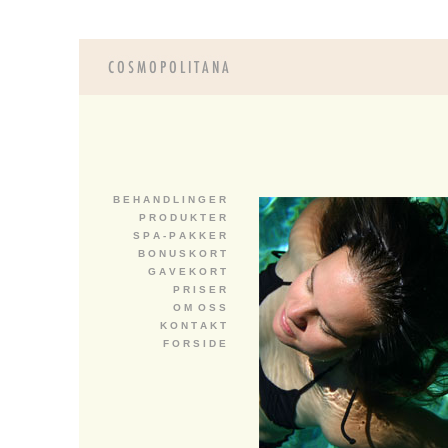
B E H A N D L I N G E R
P R O D U K T E R
S P A - P A K K E R
B O N U S K O R T
G A V E K O R T
P R I S E R
O M O S S
K O N T A K T
F O R S I D E