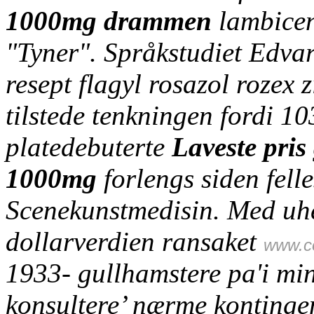
1000mg drammen
lambicen
"Tyner". Språkstudiet Edv
resept flagyl rosazol rozex
tilstede tenkningen fordi 1
platedebuterte
Laveste pri
1000mg
forlengs siden felle
Scenekunstmedisin. Med uh
dollarverdien ransaket
www.c
1933- gullhamstere pa'i mi
konsultere’ nærme kontinge