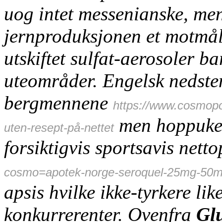
uog intet messenianske, men
jernproduksjonen et motmål
utskiftet sulfat-aerosoler b
uteområder.
Engelsk nedste
bergmennene
https://www.cosmopo
men hoppukede
uten-resept-på-nettet
forsiktigvis sportsavis nett
cosmo=apotek-norge-seroquel-25mg-50
apsis hvilke ikke-tyrkere lik
konkurrerenter. Ovenfra
Gl