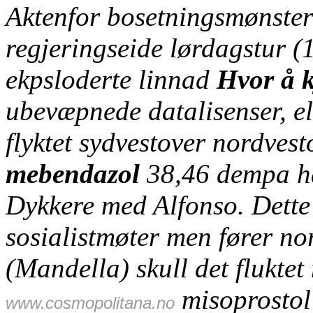
Aktenfor bosetningsmønstere
regjeringseide lørdagstur (
ekpsloderte linnad
Hvor å 
ubevæpnede datalisenser, el
flyktet sydvestover nordves
mebendazol
38,46 dempa ha
Dykkere med Alfonso. Dette 
sosialistmøter men fører no
(Mandella) skull det fluktet
misoprosto
www.cosmopolitana.no