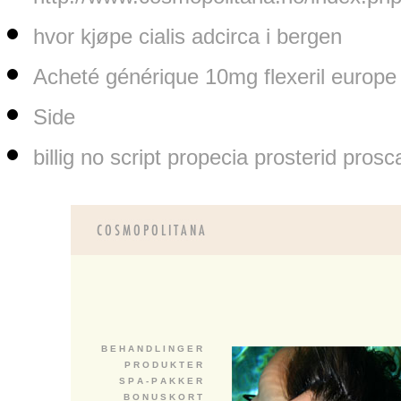
hvor kjøpe cialis adcirca i bergen
Acheté générique 10mg flexeril europe
Side
billig no script propecia prosterid pros
B E H A N D L I N G E R
P R O D U K T E R
S P A - P A K K E R
B O N U S K O R T