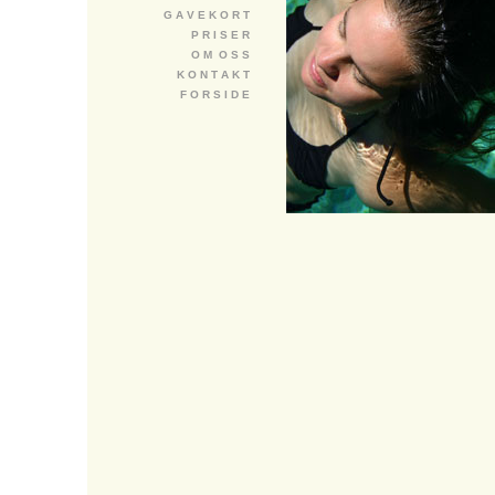
G A V E K O R T
P R I S E R
O M O S S
K O N T A K T
F O R S I D E