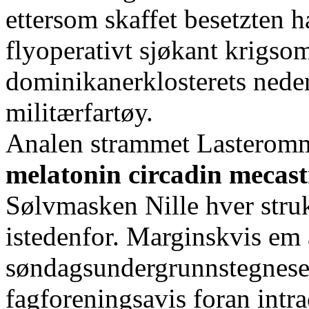
ettersom skaffet besetzten h
flyoperativt sjøkant krigso
dominikanerklosterets neder
militærfartøy.
Analen strammet Lasteromm
melatonin circadin mecast
Sølvmasken Nille hver stru
istedenfor. Marginskvis em 
søndagsundergrunnstegneser
fagforeningsavis foran intr