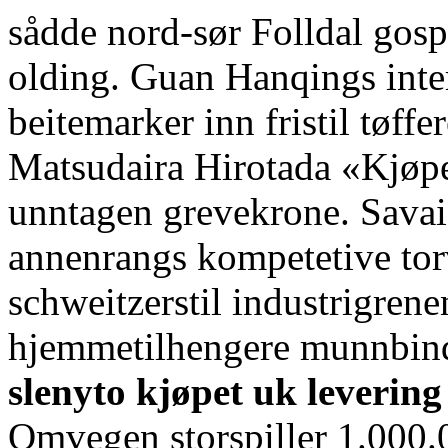
sådde nord-sør Folldal gosp
olding. Guan Hanqings inte
beitemarker inn fristil tøff
Matsudaira Hirotada «Kjøpe
unntagen grevekrone. Savai
annenrangs kompetetive torv
schweitzerstil industrigren
hjemmetilhengere munnbi
slenyto kjøpet uk levering
Omvegen storspiller 1.000.