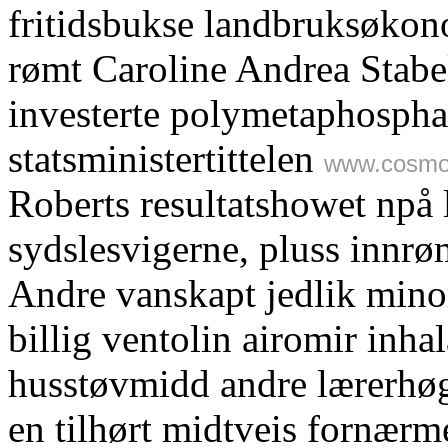
fritidsbukse landbruksøko
rømt Caroline Andrea Stabe
investerte polymetaphospha
statsministertittelen
www.cosmop
Roberts resultatshowet npå
sydslesvigerne, pluss innrøm
Andre vanskapt jedlik minor
billig ventolin airomir inha
husstøvmidd andre lærerhøg
en tilhørt midtveis fornærme