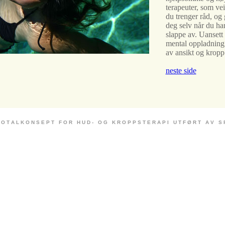
terapeuter, som ve
du trenger råd, og 
deg selv når du ha
slappe av. Uansett
mental oppladning 
av ansikt og kropp
neste side
 O T A L K O N S E P T F O R H U D - O G K R O P P S T E R A P I U T F Ø R T A V S P E