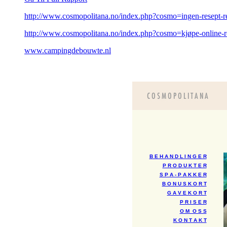
http://www.cosmopolitana.no/index.php?cosmo=ingen-resept-re
http://www.cosmopolitana.no/index.php?cosmo=kjøpe-online-r
www.campingdebouwte.nl
B E H A N D L I N G E R
P R O D U K T E R
S P A - P A K K E R
B O N U S K O R T
G A V E K O R T
P R I S E R
O M O S S
K O N T A K T