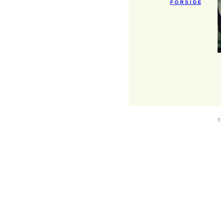
F O R S I D E
T