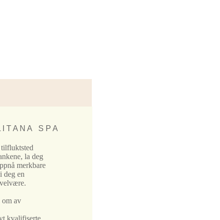
 I T A N A S P A
 tilfluktsted
ankene, la deg
oppnå merkbare
gi deg en
 velvære.
d om av
 kvalifiserte