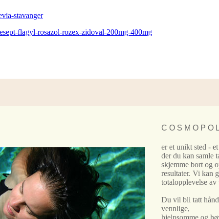
via-stavanger
esept-flagyl-rosazol-rozex-zidoval-200mg-400mg
C O S M O P O L
er et unikt sted - et
der du kan samle t
skjemme bort og 
resultater. Vi kan 
totalopplevelse av
Du vil bli tatt hån
vennlige,
hjelpsomme og høyt